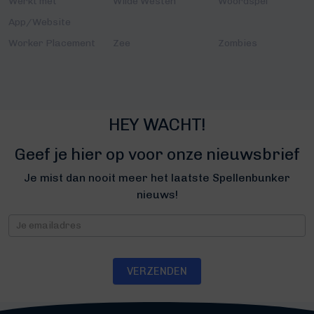
Werkt met
Wilde Westen
Woordspel
App/Website
Worker Placement
Zee
Zombies
HEY WACHT!
Geef je hier op voor onze nieuwsbrief
Je mist dan nooit meer het laatste Spellenbunker
nieuws!
Nieuwsbrief
VERZENDEN