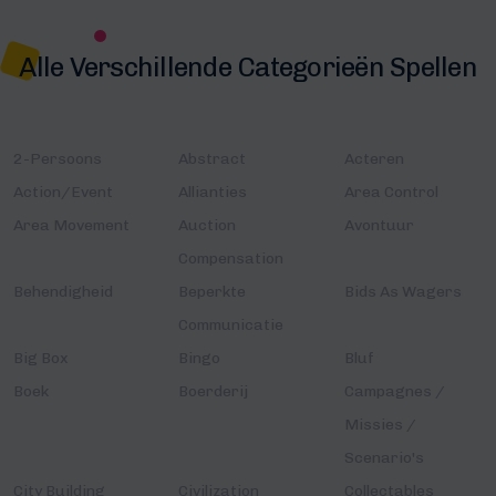
Alle Verschillende Categorieën Spellen
2-Persoons
Abstract
Acteren
Action/Event
Allianties
Area Control
Area Movement
Auction
Avontuur
Compensation
Behendigheid
Beperkte
Bids As Wagers
Communicatie
Big Box
Bingo
Bluf
Boek
Boerderij
Campagnes /
Missies /
Scenario's
City Building
Civilization
Collectables