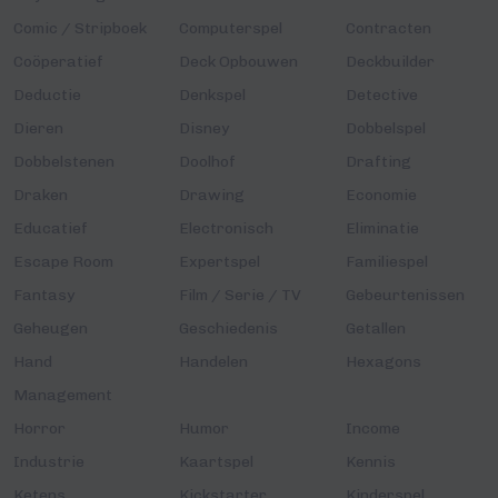
Comic / Stripboek
Computerspel
Contracten
Coöperatief
Deck Opbouwen
Deckbuilder
Deductie
Denkspel
Detective
Dieren
Disney
Dobbelspel
Dobbelstenen
Doolhof
Drafting
Draken
Drawing
Economie
Educatief
Electronisch
Eliminatie
Escape Room
Expertspel
Familiespel
Fantasy
Film / Serie / TV
Gebeurtenissen
Geheugen
Geschiedenis
Getallen
Hand
Handelen
Hexagons
Management
Horror
Humor
Income
Industrie
Kaartspel
Kennis
Ketens
Kickstarter
Kinderspel