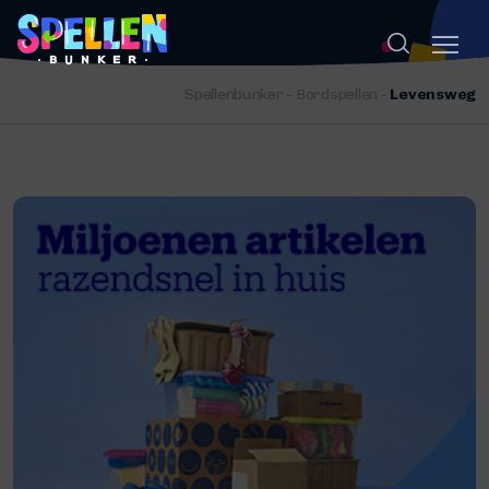
Spellenbunker
-
Bordspellen
-
Levensweg