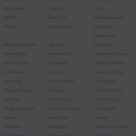
Klassieker
Legacy
Lego
Maffia
Medisch
Middeleeuwen
Milieu
Miniaturen
Modulair
Speelbord
Multi-Use Cards
Muziek
Mysterie
Mythologie
Nederland
Neighbor Scope
Novel-based
Omkoping
Onderhandelen
Ontdekken
Oorlog
Open Drafting
Ordering
Pak de leider
Partyspel
Pen en Papier
Piraten
Point To Point
Politiek
Prehistorie
Print & Play
Programmeren
Push Your Luck
Puzzelspel
Race
Real-time
Reizen
Rekenen
Religieus
Resource Queue
Roll & Write
Rollenspel
Routes &