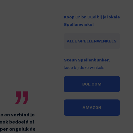
Koop
Orion Duel bij je
lokale
Spellenwinkel
:
ALLE SPELLENWINKELS
Steun Spellenbunker
,
koop bij deze winkels:
BOL.COM
AMAZON
e en verbind je
 ook bedoeld of
 per ongeluk de