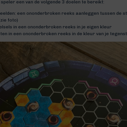
n speler een van de volgende 3 doelen te bereikt:
beelden: een ononderbroken reeks aanleggen tussen de 
zie foto)
elsels in een ononderbroken reeks in je eigen kleur
ten in een ononderbroken reeks in de kleur van je tegens