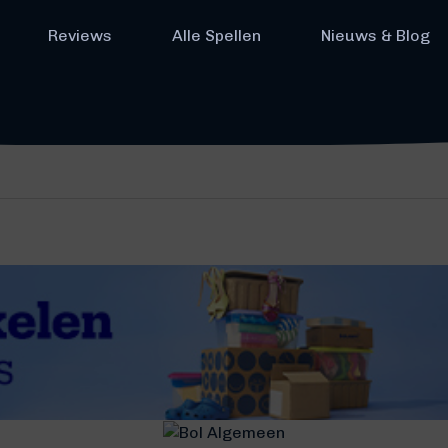
Reviews
Alle Spellen
Nieuws & Blog