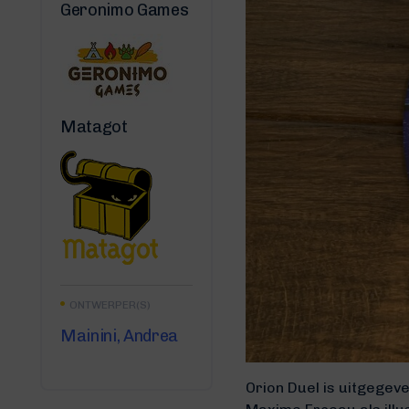
Geronimo Games
Matagot
ONTWERPER(S)
Mainini, Andrea
Orion Duel is uitgegev