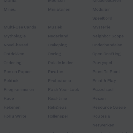
Maffia
Medisch
Middeleeuwen
Milieu
Miniaturen
Modulair
Speelbord
Multi-Use Cards
Muziek
Mysterie
Mythologie
Nederland
Neighbor Scope
Novel-based
Omkoping
Onderhandelen
Ontdekken
Oorlog
Open Drafting
Ordering
Pak de leider
Partyspel
Pen en Papier
Piraten
Point To Point
Politiek
Prehistorie
Print & Play
Programmeren
Push Your Luck
Puzzelspel
Race
Real-time
Reizen
Rekenen
Religieus
Resource Queue
Roll & Write
Rollenspel
Routes &
Netwerken