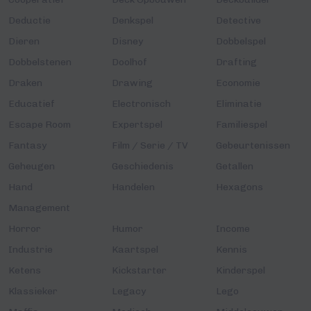
Deductie
Denkspel
Detective
Dieren
Disney
Dobbelspel
Dobbelstenen
Doolhof
Drafting
Draken
Drawing
Economie
Educatief
Electronisch
Eliminatie
Escape Room
Expertspel
Familiespel
Fantasy
Film / Serie / TV
Gebeurtenissen
Geheugen
Geschiedenis
Getallen
Hand
Handelen
Hexagons
Management
Horror
Humor
Income
Industrie
Kaartspel
Kennis
Ketens
Kickstarter
Kinderspel
Klassieker
Legacy
Lego