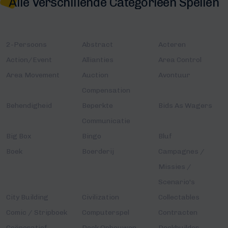
Alle Verschillende Categorieën Spellen
2-Persoons
Abstract
Acteren
Action/Event
Allianties
Area Control
Area Movement
Auction
Avontuur
Compensation
Behendigheid
Beperkte
Bids As Wagers
Communicatie
Big Box
Bingo
Bluf
Boek
Boerderij
Campagnes /
Missies /
Scenario's
City Building
Civilization
Collectables
Comic / Stripboek
Computerspel
Contracten
Coöperatief
Deck Opbouwen
Deckbuilder