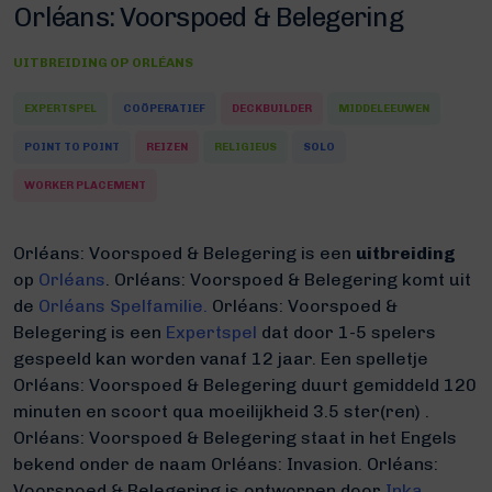
Orléans: Voorspoed & Belegering
UITBREIDING OP
ORLÉANS
EXPERTSPEL
COÖPERATIEF
DECKBUILDER
MIDDELEEUWEN
POINT TO POINT
REIZEN
RELIGIEUS
SOLO
WORKER PLACEMENT
Orléans: Voorspoed & Belegering is een
uitbreiding
op
Orléans
.
Orléans: Voorspoed & Belegering komt uit
de
Orléans Spelfamilie.
Orléans: Voorspoed &
Belegering is een
Expertspel
dat door 1-5 spelers
gespeeld kan worden vanaf 12 jaar. Een spelletje
Orléans: Voorspoed & Belegering duurt gemiddeld 120
minuten
en scoort qua moeilijkheid 3.5 ster(ren) .
Orléans: Voorspoed & Belegering staat in het Engels
bekend onder de naam Orléans: Invasion.
Orléans:
Voorspoed & Belegering is ontworpen door
Inka