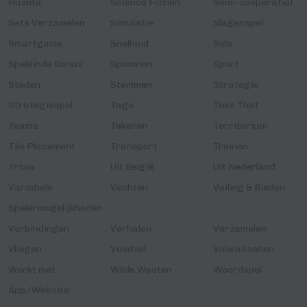
Ruimte
Science Fiction
Semi-coöperatief
Sets Verzamelen
Simulatie
Slagenspel
Smartgame
Snelheid
Solo
Speleinde Bonus
Spionnen
Sport
Steden
Stemmen
Strategie
Strategiespel
Tags
Take That
Teams
Tekenen
Territorium
Tile Placement
Transport
Treinen
Trivia
Uit België
Uit Nederland
Variabele
Vechten
Veiling & Bieden
Spelermogelijkheden
Verbindingen
Verhalen
Verzamelen
Vliegen
Voedsel
Volwassenen
Werkt met
Wilde Westen
Woordspel
App/Website