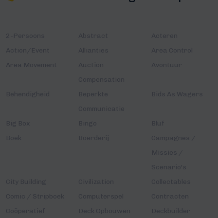
2-Persoons
Abstract
Acteren
Action/Event
Allianties
Area Control
Area Movement
Auction
Avontuur
Compensation
Behendigheid
Beperkte
Bids As Wagers
Communicatie
Big Box
Bingo
Bluf
Boek
Boerderij
Campagnes /
Missies /
Scenario's
City Building
Civilization
Collectables
Comic / Stripboek
Computerspel
Contracten
Coöperatief
Deck Opbouwen
Deckbuilder