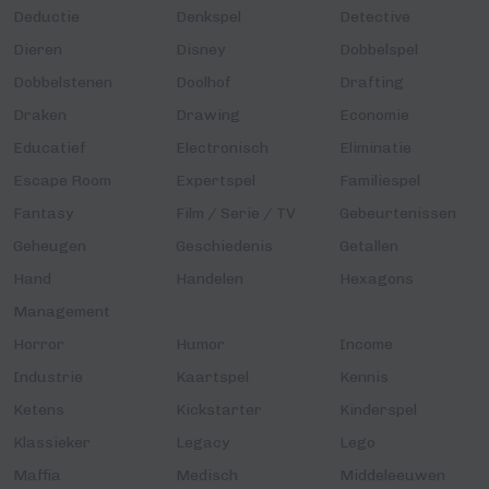
Deductie
Denkspel
Detective
Dieren
Disney
Dobbelspel
Dobbelstenen
Doolhof
Drafting
Draken
Drawing
Economie
Educatief
Electronisch
Eliminatie
Escape Room
Expertspel
Familiespel
Fantasy
Film / Serie / TV
Gebeurtenissen
Geheugen
Geschiedenis
Getallen
Hand
Handelen
Hexagons
Management
Horror
Humor
Income
Industrie
Kaartspel
Kennis
Ketens
Kickstarter
Kinderspel
Klassieker
Legacy
Lego
Maffia
Medisch
Middeleeuwen