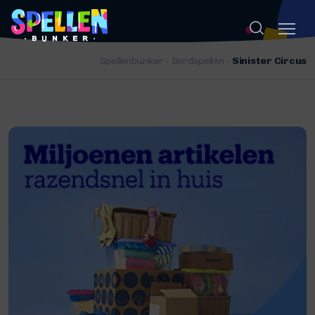
Spellenbunker
-
Bordspellen
-
Sinister Circus