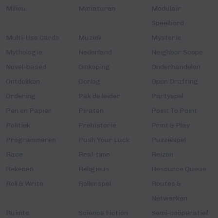
Milieu
Miniaturen
Modulair
Speelbord
Multi-Use Cards
Muziek
Mysterie
Mythologie
Nederland
Neighbor Scope
Novel-based
Omkoping
Onderhandelen
Ontdekken
Oorlog
Open Drafting
Ordering
Pak de leider
Partyspel
Pen en Papier
Piraten
Point To Point
Politiek
Prehistorie
Print & Play
Programmeren
Push Your Luck
Puzzelspel
Race
Real-time
Reizen
Rekenen
Religieus
Resource Queue
Roll & Write
Rollenspel
Routes &
Netwerken
Ruimte
Science Fiction
Semi-coöperatief