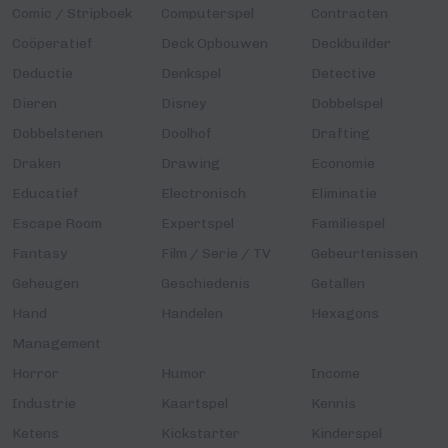
Comic / Stripboek
Computerspel
Contracten
Coöperatief
Deck Opbouwen
Deckbuilder
Deductie
Denkspel
Detective
Dieren
Disney
Dobbelspel
Dobbelstenen
Doolhof
Drafting
Draken
Drawing
Economie
Educatief
Electronisch
Eliminatie
Escape Room
Expertspel
Familiespel
Fantasy
Film / Serie / TV
Gebeurtenissen
Geheugen
Geschiedenis
Getallen
Hand
Handelen
Hexagons
Management
Horror
Humor
Income
Industrie
Kaartspel
Kennis
Ketens
Kickstarter
Kinderspel