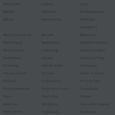
Klassieker
Legacy
Lego
Maffia
Medisch
Middeleeuwen
Milieu
Miniaturen
Modulair
Speelbord
Multi-Use Cards
Muziek
Mysterie
Mythologie
Nederland
Neighbor Scope
Novel-based
Omkoping
Onderhandelen
Ontdekken
Oorlog
Open Drafting
Ordering
Pak de leider
Partyspel
Pen en Papier
Piraten
Point To Point
Politiek
Prehistorie
Print & Play
Programmeren
Push Your Luck
Puzzelspel
Race
Real-time
Reizen
Rekenen
Religieus
Resource Queue
Roll & Write
Rollenspel
Routes &