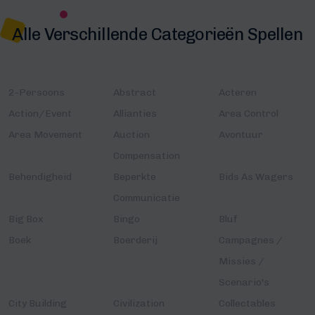
Alle Verschillende Categorieën Spellen
2-Persoons
Abstract
Acteren
Action/Event
Allianties
Area Control
Area Movement
Auction
Avontuur
Compensation
Behendigheid
Beperkte
Bids As Wagers
Communicatie
Big Box
Bingo
Bluf
Boek
Boerderij
Campagnes /
Missies /
Scenario's
City Building
Civilization
Collectables