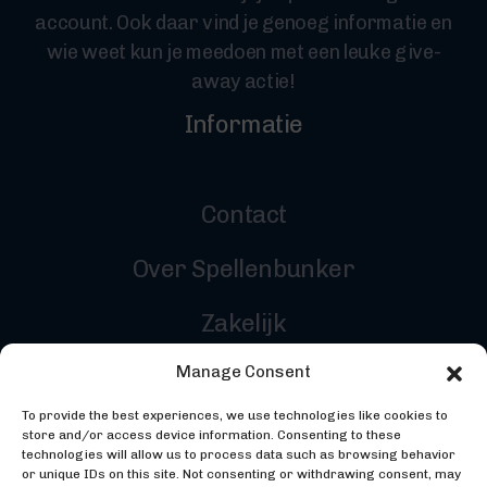
account. Ook daar vind je genoeg informatie en
wie weet kun je meedoen met een leuke give-
away actie!
Informatie
Contact
Over Spellenbunker
Zakelijk
Manage Consent
Reviewers
To provide the best experiences, we use technologies like cookies to
Inloggen
store and/or access device information. Consenting to these
technologies will allow us to process data such as browsing behavior
or unique IDs on this site. Not consenting or withdrawing consent, may