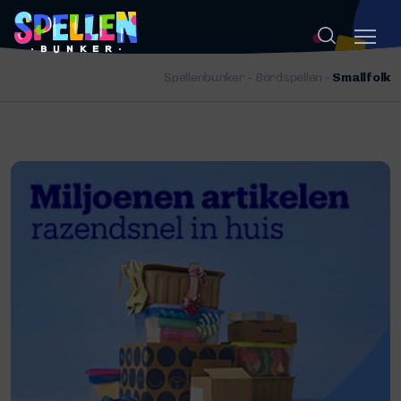
Spellenbunker
-
Bordspellen
-
Smallfolk