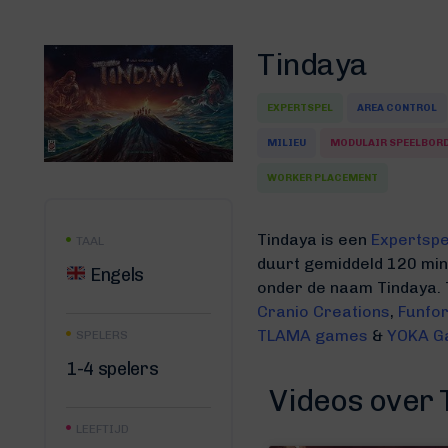
Tindaya
EXPERTSPEL
AREA CONTROL
MILIEU
MODULAIR SPEELBOR
WORKER PLACEMENT
Tindaya is een
Expertspe
TAAL
duurt gemiddeld 120 mi
Engels
onder de naam Tindaya.
Cranio Creations
,
Funfo
TLAMA games
&
YOKA G
SPELERS
1-4 spelers
Videos over 
LEEFTIJD