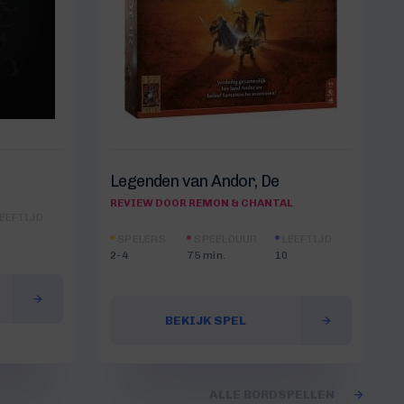
r
Legenden van Andor, De
REVIEW DOOR REMON & CHANTAL
EEFTIJD
SPELERS
SPEELDUUR
LEEFTIJD
2-4
75 min.
10
BEKIJK SPEL
ALLE BORDSPELLEN