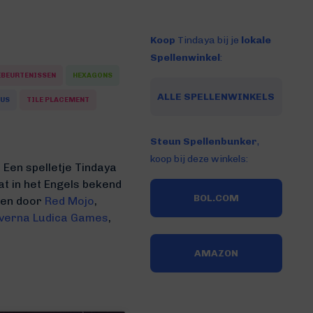
Koop
Tindaya bij je
lokale
Spellenwinkel
:
EBEURTENISSEN
HEXAGONS
ALLE SPELLENWINKELS
NUS
TILE PLACEMENT
Steun Spellenbunker
,
koop bij deze winkels:
 Een spelletje Tindaya
at in het Engels bekend
BOL.COM
even door
Red Mojo
,
verna Ludica Games
,
AMAZON