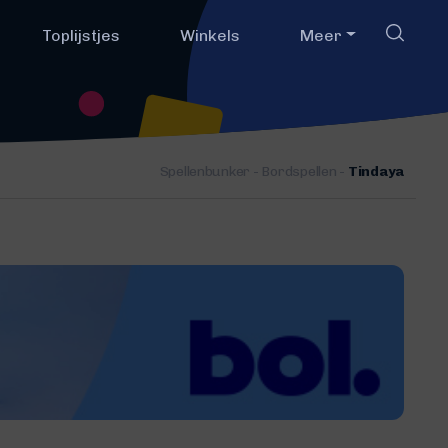
Toplijstjes
Winkels
Meer
Spellenbunker
-
Bordspellen
-
Tindaya