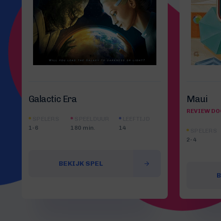
Galactic Era
Maui
REVIEW DO
SPELERS
SPEELDUUR
LEEFTIJD
1-6
180 min.
14
SPELERS
2-4
BEKIJK SPEL
B