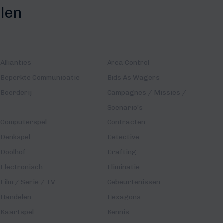
llen
Allianties
Area Control
Beperkte Communicatie
Bids As Wagers
Boerderij
Campagnes / Missies /
Scenario's
Computerspel
Contracten
Denkspel
Detective
Doolhof
Drafting
Electronisch
Eliminatie
Film / Serie / TV
Gebeurtenissen
Handelen
Hexagons
Kaartspel
Kennis