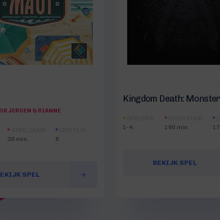
Kingdom Death: Monste
OR JEROEN & RIANNE
SPELERS
SPEELDUUR
L
1-4
180 min.
17
SPEELDUUR
LEEFTIJD
30 min.
8
BEKIJK SPEL
EKIJK SPEL