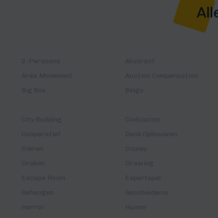
All
2-Persoons
Abstract
Area Movement
Auction Compensation
Big Box
Bingo
City Building
Civilization
Coöperatief
Deck Opbouwen
Dieren
Disney
Draken
Drawing
Escape Room
Expertspel
Geheugen
Geschiedenis
Horror
Humor