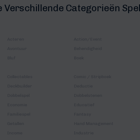
e Verschillende Categorieën Spe
Acteren
Action/Event
Avontuur
Behendigheid
Bluf
Boek
Collectables
Comic / Stripboek
Deckbuilder
Deductie
Dobbelspel
Dobbelstenen
Economie
Educatief
Familiespel
Fantasy
Getallen
Hand Management
Income
Industrie