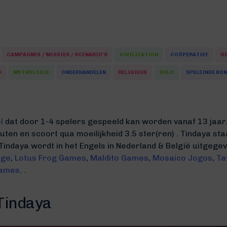
CAMPAGNES / MISSIES / SCENARIO'S
CIVILIZATION
COÖPERATIEF
G
D
MYTHOLOGIE
ONDERHANDELEN
RELIGIEUS
SOLO
SPELEINDE BO
l
dat door 1-4 spelers gespeeld kan worden vanaf 13 jaar.
nuten
en scoort qua moeilijkheid 3.5 ster(ren) .
Tindaya sta
Tindaya wordt in het Engels in Nederland & België uitgeg
rge
,
Lotus Frog Games
,
Maldito Games
,
Mosaico Jogos
,
Ta
ames
. .
Tindaya