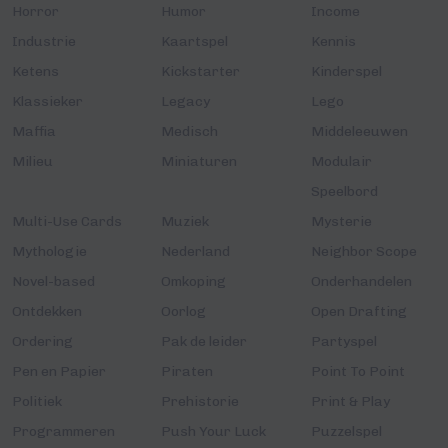
Horror
Humor
Income
Industrie
Kaartspel
Kennis
Ketens
Kickstarter
Kinderspel
Klassieker
Legacy
Lego
Maffia
Medisch
Middeleeuwen
Milieu
Miniaturen
Modulair
Speelbord
Multi-Use Cards
Muziek
Mysterie
Mythologie
Nederland
Neighbor Scope
Novel-based
Omkoping
Onderhandelen
Ontdekken
Oorlog
Open Drafting
Ordering
Pak de leider
Partyspel
Pen en Papier
Piraten
Point To Point
Politiek
Prehistorie
Print & Play
Programmeren
Push Your Luck
Puzzelspel