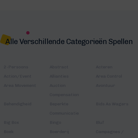
Alle Verschillende Categorieën Spellen
2-Persoons
Abstract
Acteren
Action/Event
Allianties
Area Control
Area Movement
Auction
Avontuur
Compensation
Behendigheid
Beperkte
Bids As Wagers
Communicatie
Big Box
Bingo
Bluf
Boek
Boerderij
Campagnes /