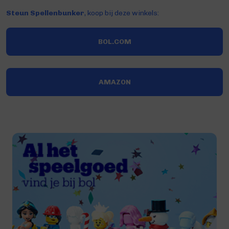
Steun Spellenbunker
, koop bij deze winkels:
BOL.COM
AMAZON