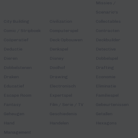
Missies /
Scenario's
City Building
Civilization
Collectables
Comic / Stripboek
Computerspel
Contracten
Coöperatief
Deck Opbouwen
Deckbuilder
Deductie
Denkspel
Detective
Dieren
Disney
Dobbelspel
Dobbelstenen
Doolhof
Drafting
Draken
Drawing
Economie
Educatief
Electronisch
Eliminatie
Escape Room
Expertspel
Familiespel
Fantasy
Film / Serie / TV
Gebeurtenissen
Geheugen
Geschiedenis
Getallen
Hand
Handelen
Hexagons
Management