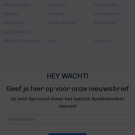
Verbindingen
Verhalen
Verzamelen
Vliegen
Voedsel
Volwassenen
Werkt met
Wilde Westen
Woordspel
App/Website
Worker Placement
Zee
Zombies
HEY WACHT!
Geef je hier op voor onze nieuwsbrief
Je mist dan nooit meer het laatste Spellenbunker
nieuws!
Nieuwsbrief