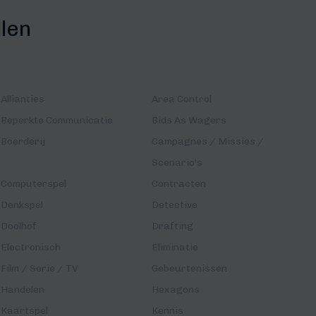
llen
Allianties
Area Control
Beperkte Communicatie
Bids As Wagers
Boerderij
Campagnes / Missies /
Scenario's
Computerspel
Contracten
Denkspel
Detective
Doolhof
Drafting
Electronisch
Eliminatie
Film / Serie / TV
Gebeurtenissen
Handelen
Hexagons
Kaartspel
Kennis