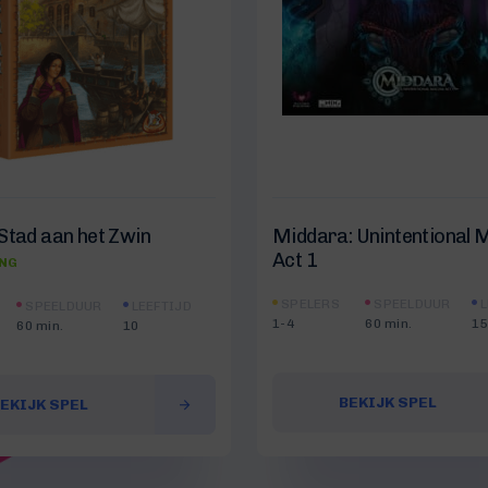
Stad aan het Zwin
Middara: Unintentional 
Act 1
ING
SPELERS
SPEELDUUR
L
SPEELDUUR
LEEFTIJD
1-4
60 min.
15
60 min.
10
BEKIJK SPEL
EKIJK SPEL