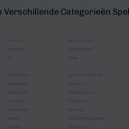
e Verschillende Categorieën Spe
Acteren
Action/Event
Avontuur
Behendigheid
Bluf
Boek
Collectables
Comic / Stripboek
Deckbuilder
Deductie
Dobbelspel
Dobbelstenen
Economie
Educatief
Familiespel
Fantasy
Getallen
Hand Management
Income
Industrie