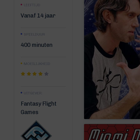
LEEFTIJD
Vanaf 14 jaar
SPEELDUUR
400 minuten
MOEILIJKHEID
UITGEVER:
Fantasy Flight
Games