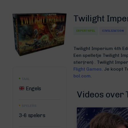
Twilight Impe
EXPERTSPEL
CIVILIZATION
Twilight Imperium 4th Ed
Een spelletje Twilight I
ster(ren) .
Twilight Impe
Flight Games
. Je koopt T
bol.com
.
TAAL
Engels
Videos over 
SPELERS
3-6 spelers