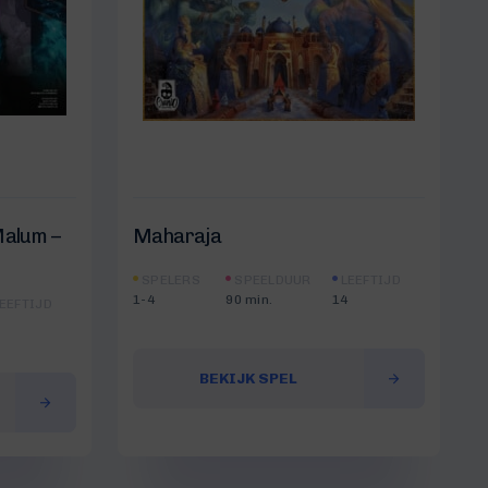
Malum –
Maharaja
SPELERS
SPEELDUUR
LEEFTIJD
1-4
90 min.
14
EEFTIJD
BEKIJK SPEL