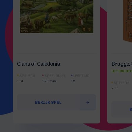
Clans of Caledonia
Brugge: 
UITBREID
SPELERS
SPEELDUUR
LEEFTIJD
1-4
120 min.
12
SPELERS
2-5
BEKIJK SPEL
B