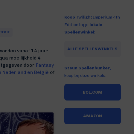
Koop
Twilight Imperium 4th
Edition bij je
lokale
Spellenwinkel
:
TEGIE
ALLE SPELLENWINKELS
worden vanaf 14 jaar.
qua moeilijkheid 4
 uitgegeven door
Fantasy
Steun Spellenbunker
,
n Nederland en België
of
koop bij deze winkels:
BOL.COM
AMAZON