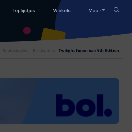
Toplijstjes
Winkels
Meer
Spellenbunker
-
Bordspellen
-
Twilight Imperium 4th Edition