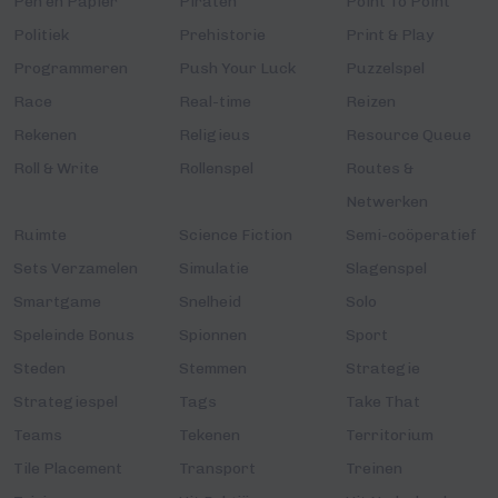
Pen en Papier
Piraten
Point To Point
Politiek
Prehistorie
Print & Play
Programmeren
Push Your Luck
Puzzelspel
Race
Real-time
Reizen
Rekenen
Religieus
Resource Queue
Roll & Write
Rollenspel
Routes &
Netwerken
Ruimte
Science Fiction
Semi-coöperatief
Sets Verzamelen
Simulatie
Slagenspel
Smartgame
Snelheid
Solo
Speleinde Bonus
Spionnen
Sport
Steden
Stemmen
Strategie
Strategiespel
Tags
Take That
Teams
Tekenen
Territorium
Tile Placement
Transport
Treinen