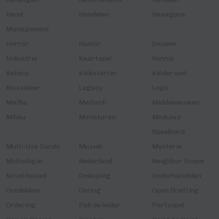
Hand
Handelen
Hexagons
Management
Horror
Humor
Income
Industrie
Kaartspel
Kennis
Ketens
Kickstarter
Kinderspel
Klassieker
Legacy
Lego
Maffia
Medisch
Middeleeuwen
Milieu
Miniaturen
Modulair
Speelbord
Multi-Use Cards
Muziek
Mysterie
Mythologie
Nederland
Neighbor Scope
Novel-based
Omkoping
Onderhandelen
Ontdekken
Oorlog
Open Drafting
Ordering
Pak de leider
Partyspel