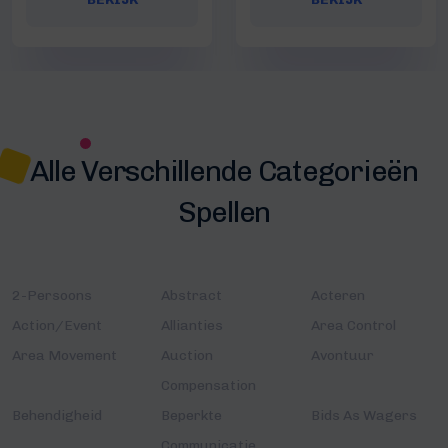
Alle Verschillende Categorieën
Spellen
2-Persoons
Abstract
Acteren
Action/Event
Allianties
Area Control
Area Movement
Auction
Avontuur
Compensation
Behendigheid
Beperkte
Bids As Wagers
Communicatie