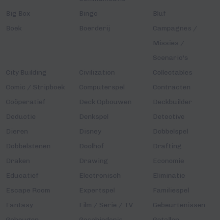
Big Box
Bingo
Bluf
Boek
Boerderij
Campagnes /
Missies /
Scenario's
City Building
Civilization
Collectables
Comic / Stripboek
Computerspel
Contracten
Coöperatief
Deck Opbouwen
Deckbuilder
Deductie
Denkspel
Detective
Dieren
Disney
Dobbelspel
Dobbelstenen
Doolhof
Drafting
Draken
Drawing
Economie
Educatief
Electronisch
Eliminatie
Escape Room
Expertspel
Familiespel
Fantasy
Film / Serie / TV
Gebeurtenissen
Geheugen
Geschiedenis
Getallen