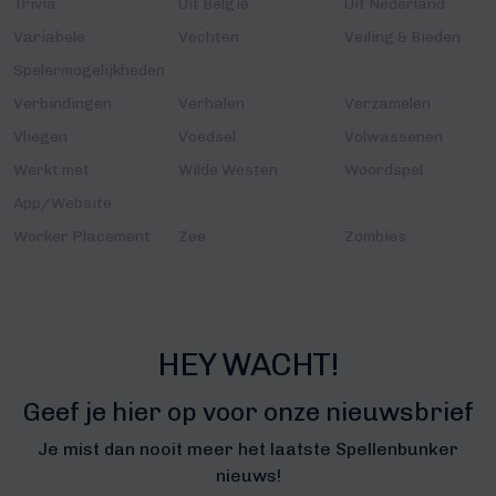
Trivia
Uit België
Uit Nederland
Variabele
Vechten
Veiling & Bieden
Spelermogelijkheden
Verbindingen
Verhalen
Verzamelen
Vliegen
Voedsel
Volwassenen
Werkt met
Wilde Westen
Woordspel
App/Website
Worker Placement
Zee
Zombies
HEY WACHT!
Geef je hier op voor onze nieuwsbrief
Je mist dan nooit meer het laatste Spellenbunker
nieuws!