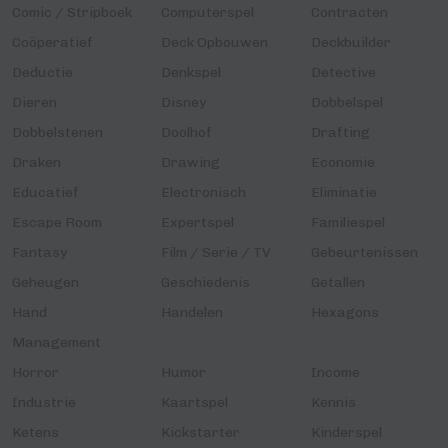
Comic / Stripboek
Computerspel
Contracten
Coöperatief
Deck Opbouwen
Deckbuilder
Deductie
Denkspel
Detective
Dieren
Disney
Dobbelspel
Dobbelstenen
Doolhof
Drafting
Draken
Drawing
Economie
Educatief
Electronisch
Eliminatie
Escape Room
Expertspel
Familiespel
Fantasy
Film / Serie / TV
Gebeurtenissen
Geheugen
Geschiedenis
Getallen
Hand
Handelen
Hexagons
Management
Horror
Humor
Income
Industrie
Kaartspel
Kennis
Ketens
Kickstarter
Kinderspel