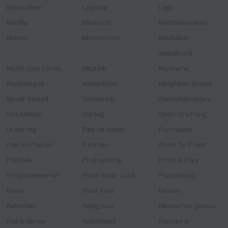
Klassieker
Legacy
Lego
Maffia
Medisch
Middeleeuwen
Milieu
Miniaturen
Modulair
Speelbord
Multi-Use Cards
Muziek
Mysterie
Mythologie
Nederland
Neighbor Scope
Novel-based
Omkoping
Onderhandelen
Ontdekken
Oorlog
Open Drafting
Ordering
Pak de leider
Partyspel
Pen en Papier
Piraten
Point To Point
Politiek
Prehistorie
Print & Play
Programmeren
Push Your Luck
Puzzelspel
Race
Real-time
Reizen
Rekenen
Religieus
Resource Queue
Roll & Write
Rollenspel
Routes &