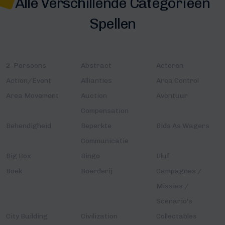
Alle Verschillende Categorieën
Spellen
2-Persoons
Abstract
Acteren
Action/Event
Allianties
Area Control
Area Movement
Auction
Avontuur
Compensation
Behendigheid
Beperkte
Bids As Wagers
Communicatie
Big Box
Bingo
Bluf
Boek
Boerderij
Campagnes /
Missies /
Scenario's
City Building
Civilization
Collectables