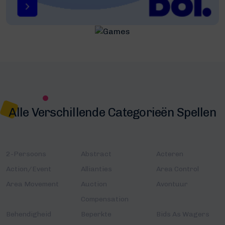
Alle Verschillende Categorieën Spellen
2-Persoons
Abstract
Acteren
Action/Event
Allianties
Area Control
Area Movement
Auction
Avontuur
Compensation
Behendigheid
Beperkte
Bids As Wagers