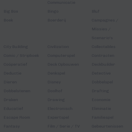
Communicatie
Big Box
Bingo
Bluf
Boek
Boerderij
Campagnes /
Missies /
Scenario's
City Building
Civilization
Collectables
Comic / Stripboek
Computerspel
Contracten
Coöperatief
Deck Opbouwen
Deckbuilder
Deductie
Denkspel
Detective
Dieren
Disney
Dobbelspel
Dobbelstenen
Doolhof
Drafting
Draken
Drawing
Economie
Educatief
Electronisch
Eliminatie
Escape Room
Expertspel
Familiespel
Fantasy
Film / Serie / TV
Gebeurtenissen