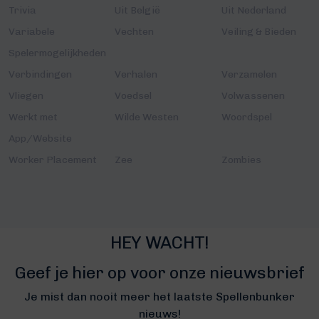
Trivia
Uit België
Uit Nederland
Variabele
Vechten
Veiling & Bieden
Spelermogelijkheden
Verbindingen
Verhalen
Verzamelen
Vliegen
Voedsel
Volwassenen
Werkt met
Wilde Westen
Woordspel
App/Website
Worker Placement
Zee
Zombies
HEY WACHT!
Geef je hier op voor onze nieuwsbrief
Je mist dan nooit meer het laatste Spellenbunker
nieuws!