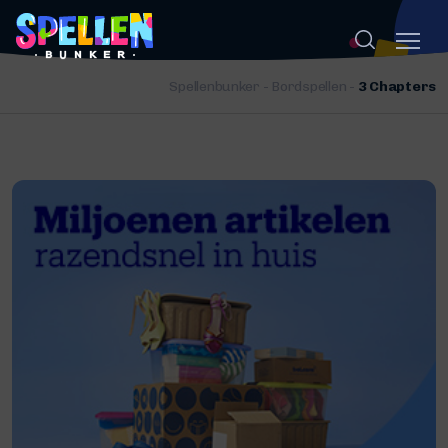
Spellenbunker
-
Bordspellen
-
3 Chapters