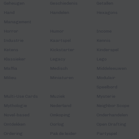
Geheugen
Geschiedenis
Getallen
Hand
Handelen
Hexagons
Management
Horror
Humor
Income
Industrie
Kaartspel
Kennis
Ketens
Kickstarter
Kinderspel
Klassieker
Legacy
Lego
Maffia
Medisch
Middeleeuwen
Milieu
Miniaturen
Modulair
Speelbord
Multi-Use Cards
Muziek
Mysterie
Mythologie
Nederland
Neighbor Scope
Novel-based
Omkoping
Onderhandelen
Ontdekken
Oorlog
Open Drafting
Ordering
Pak de leider
Partyspel