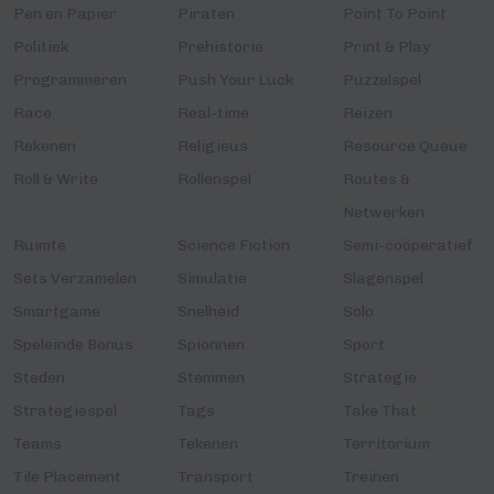
Pen en Papier
Piraten
Point To Point
Politiek
Prehistorie
Print & Play
Programmeren
Push Your Luck
Puzzelspel
Race
Real-time
Reizen
Rekenen
Religieus
Resource Queue
Roll & Write
Rollenspel
Routes &
Netwerken
Ruimte
Science Fiction
Semi-coöperatief
Sets Verzamelen
Simulatie
Slagenspel
Smartgame
Snelheid
Solo
Speleinde Bonus
Spionnen
Sport
Steden
Stemmen
Strategie
Strategiespel
Tags
Take That
Teams
Tekenen
Territorium
Tile Placement
Transport
Treinen