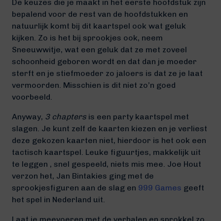
De keuzes die je maakt in het eerste hoofdstuk zijn
bepalend voor de rest van de hoofdstukken en
natuurlijk komt bij dit kaartspel ook wat geluk
kijken. Zo is het bij sprookjes ook, neem
Sneeuwwitje, wat een geluk dat ze met zoveel
schoonheid geboren wordt en dat dan je moeder
sterft en je stiefmoeder zo jaloers is dat ze je laat
vermoorden. Misschien is dit niet zo’n goed
voorbeeld.
Anyway,
3 chapters
is een party kaartspel met
slagen. Je kunt zelf de kaarten kiezen en je verliest
deze gekozen kaarten niet, hierdoor is het ook een
tactisch kaartspel. Leuke figuurtjes, makkelijk uit
te leggen , snel gespeeld, niets mis mee. Joe Hout
verzon het, Jan Bintakies ging met de
sprookjesfiguren aan de slag en
999 Games
geeft
het spel in Nederland uit.
Laat je meevoeren met de verhalen en sprokkel zo