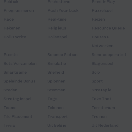
Politiek
Prehistorie
Print & Play
Programmeren
Push Your Luck
Puzzelspel
Race
Real-time
Reizen
Rekenen
Religieus
Resource Queue
Roll & Write
Rollenspel
Routes &
Netwerken
Ruimte
Science Fiction
Semi-coöperatief
Sets Verzamelen
Simulatie
Slagenspel
Smartgame
Snelheid
Solo
Speleinde Bonus
Spionnen
Sport
Steden
Stemmen
Strategie
Strategiespel
Tags
Take That
Teams
Tekenen
Territorium
Tile Placement
Transport
Treinen
Trivia
Uit België
Uit Nederland