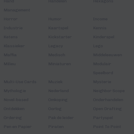
Hand
Handelen
Hexagons
Management
Horror
Humor
Income
Industrie
Kaartspel
Kennis
Ketens
Kickstarter
Kinderspel
Klassieker
Legacy
Lego
Maffia
Medisch
Middeleeuwen
Milieu
Miniaturen
Modulair
Speelbord
Multi-Use Cards
Muziek
Mysterie
Mythologie
Nederland
Neighbor Scope
Novel-based
Omkoping
Onderhandelen
Ontdekken
Oorlog
Open Drafting
Ordering
Pak de leider
Partyspel
Pen en Papier
Piraten
Point To Point