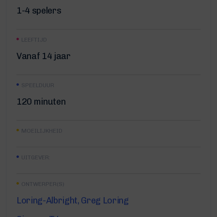
1-4 spelers
LEEFTIJD
Vanaf 14 jaar
SPEELDUUR
120 minuten
MOEILIJKHEID
UITGEVER:
ONTWERPER(S)
Loring-Albright, Greg Loring