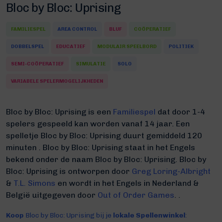
Bloc by Bloc: Uprising
FAMILIESPEL
AREA CONTROL
BLUF
COÖPERATIEF
DOBBELSPEL
EDUCATIEF
MODULAIR SPEELBORD
POLITIEK
SEMI-COÖPERATIEF
SIMULATIE
SOLO
VARIABELE SPELERMOGELIJKHEDEN
Bloc by Bloc: Uprising is een
Familiespel
dat door 1-4
spelers gespeeld kan worden vanaf 14 jaar. Een
spelletje Bloc by Bloc: Uprising duurt gemiddeld 120
minuten
.
Bloc by Bloc: Uprising staat in het Engels
bekend onder de naam Bloc by Bloc: Uprising.
Bloc by
Bloc: Uprising is ontworpen door
Greg Loring-Albright
&
T.L. Simons
en wordt in het Engels in Nederland &
België uitgegeven door
Out of Order Games
. .
Koop
Bloc by Bloc: Uprising bij je
lokale Spellenwinkel
: