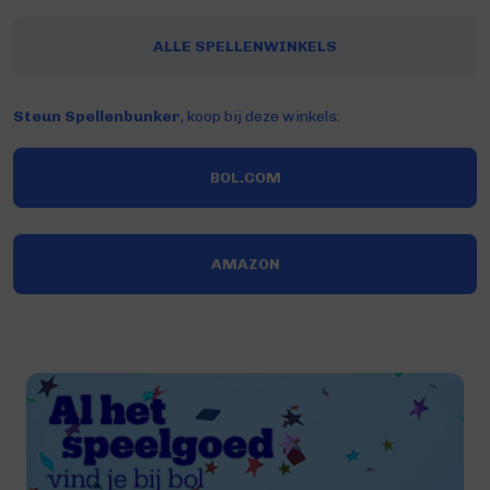
ALLE SPELLENWINKELS
Steun Spellenbunker
, koop bij deze winkels:
BOL.COM
AMAZON