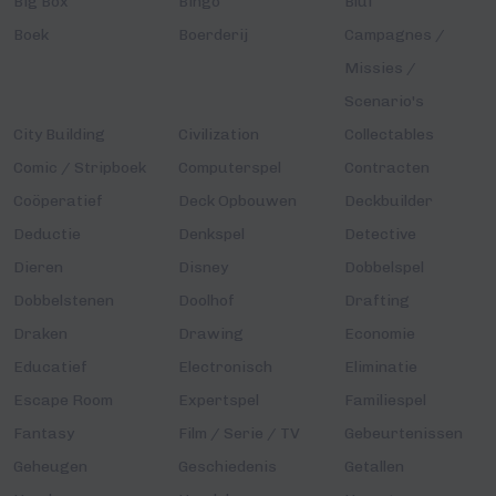
Big Box
Bingo
Bluf
Boek
Boerderij
Campagnes /
Missies /
Scenario's
City Building
Civilization
Collectables
Comic / Stripboek
Computerspel
Contracten
Coöperatief
Deck Opbouwen
Deckbuilder
Deductie
Denkspel
Detective
Dieren
Disney
Dobbelspel
Dobbelstenen
Doolhof
Drafting
Draken
Drawing
Economie
Educatief
Electronisch
Eliminatie
Escape Room
Expertspel
Familiespel
Fantasy
Film / Serie / TV
Gebeurtenissen
Geheugen
Geschiedenis
Getallen