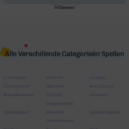
Alle Verschillende Categorieën Spellen
2-Persoons
Abstract
Acteren
Action/Event
Allianties
Area Control
Area Movement
Auction
Avontuur
Compensation
Behendigheid
Beperkte
Bids As Wagers
Communicatie