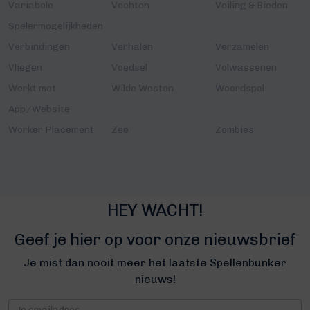
Variabele
Vechten
Veiling & Bieden
Spelermogelijkheden
Verbindingen
Verhalen
Verzamelen
Vliegen
Voedsel
Volwassenen
Werkt met
Wilde Westen
Woordspel
App/Website
Worker Placement
Zee
Zombies
HEY WACHT!
Geef je hier op voor onze nieuwsbrief
Je mist dan nooit meer het laatste Spellenbunker
nieuws!
Nieuwsbrief