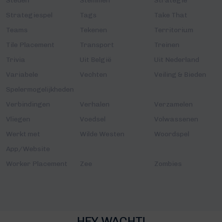
Steden
Stemmen
Strategie
Strategiespel
Tags
Take That
Teams
Tekenen
Territorium
Tile Placement
Transport
Treinen
Trivia
Uit België
Uit Nederland
Variabele
Vechten
Veiling & Bieden
Spelermogelijkheden
Verbindingen
Verhalen
Verzamelen
Vliegen
Voedsel
Volwassenen
Werkt met
Wilde Westen
Woordspel
App/Website
Worker Placement
Zee
Zombies
HEY WACHT!