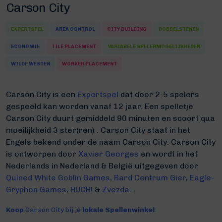
Carson City
EXPERTSPEL
AREA CONTROL
CITY BUILDING
DOBBELSTENEN
ECONOMIE
TILE PLACEMENT
VARIABELE SPELERMOGELIJKHEDEN
WILDE WESTEN
WORKER PLACEMENT
Carson City is een
Expertspel
dat door 2-5 spelers
gespeeld kan worden vanaf 12 jaar. Een spelletje
Carson City duurt gemiddeld 90 minuten
en scoort qua
moeilijkheid 3 ster(ren) .
Carson City staat in het
Engels bekend onder de naam Carson City.
Carson City
is ontworpen door
Xavier Georges
en wordt in het
Nederlands in Nederland & België uitgegeven door
Quined White Goblin Games
,
Bard Centrum Gier
,
Eagle-
Gryphon Games
,
HUCH!
&
Zvezda
. .
Koop
Carson City bij je
lokale Spellenwinkel
: