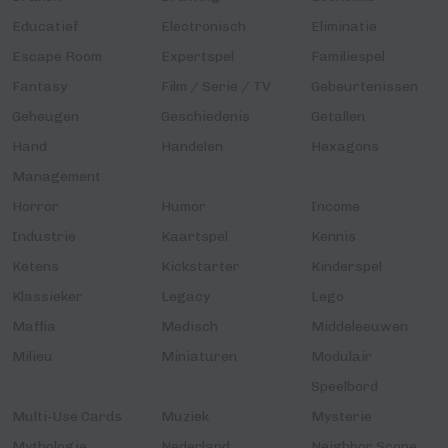
Educatief
Electronisch
Eliminatie
Escape Room
Expertspel
Familiespel
Fantasy
Film / Serie / TV
Gebeurtenissen
Geheugen
Geschiedenis
Getallen
Hand
Handelen
Hexagons
Management
Horror
Humor
Income
Industrie
Kaartspel
Kennis
Ketens
Kickstarter
Kinderspel
Klassieker
Legacy
Lego
Maffia
Medisch
Middeleeuwen
Milieu
Miniaturen
Modulair
Speelbord
Multi-Use Cards
Muziek
Mysterie
Mythologie
Nederland
Neighbor Scope