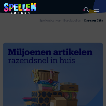
Spellenbunker
-
Bordspellen
-
Carson City