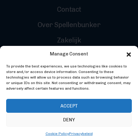
Contact
Over Spellenbunker
Zakelijk
Manage Consent
Reviewers
To provide the best experiences, we use technologies like cookies to
Inloggen
store and/or access device information. Consenting to these
technologies will allow us to process data such as browsing behavior
or unique IDs on this site. Not consenting or withdrawing consent, may
adversely affect certain features and functions.
ACCEPT
DENY
©2026 Spellenbunker - Gemaakt door
Codebunker
Webdevelopment
- Ontworpen door
Studio Maker
Cookie Policy
Privacybeleid