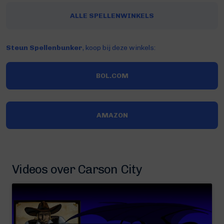
ALLE SPELLENWINKELS
Steun Spellenbunker
, koop bij deze winkels:
BOL.COM
AMAZON
Videos over Carson City