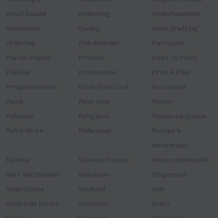
Novel-based
Omkoping
Onderhandelen
Ontdekken
Oorlog
Open Drafting
Ordering
Pak de leider
Partyspel
Pen en Papier
Piraten
Point To Point
Politiek
Prehistorie
Print & Play
Programmeren
Push Your Luck
Puzzelspel
Race
Real-time
Reizen
Rekenen
Religieus
Resource Queue
Roll & Write
Rollenspel
Routes &
Netwerken
Ruimte
Science Fiction
Semi-coöperatief
Sets Verzamelen
Simulatie
Slagenspel
Smartgame
Snelheid
Solo
Speleinde Bonus
Spionnen
Sport