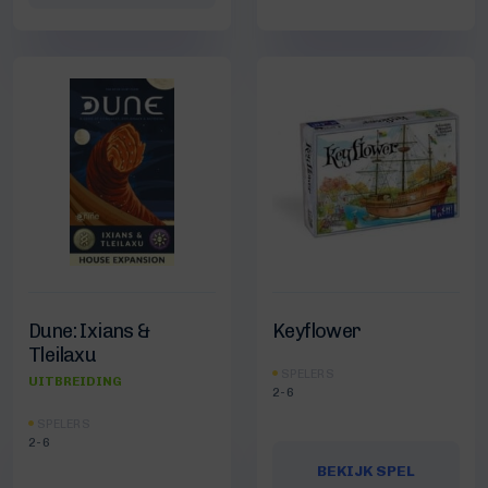
Dune: Ixians &
Keyflower
Tleilaxu
SPELERS
UITBREIDING
2-6
SPELERS
2-6
BEKIJK SPEL