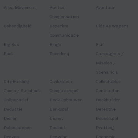
Area Movement
Auction
Avontuur
Compensation
Behendigheid
Beperkte
Bids As Wagers
Communicatie
Big Box
Bingo
Bluf
Boek
Boerderij
Campagnes /
Missies /
Scenario's
City Building
Civilization
Collectables
Comic / Stripboek
Computerspel
Contracten
Coöperatief
Deck Opbouwen
Deckbuilder
Deductie
Denkspel
Detective
Dieren
Disney
Dobbelspel
Dobbelstenen
Doolhof
Drafting
Draken
Drawing
Economie