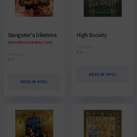
Gangster’s Dilemma
High Society
REVIEW DOOR WALTHER
SPELERS
3-5
SPELERS
3-7
BEKIJK SPEL
BEKIJK SPEL