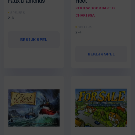
Faux Diamonds
Fleet
REVIEW DOOR BART &
SPELERS
CHARISSA
2-6
SPELERS
2-4
BEKIJK SPEL
BEKIJK SPEL