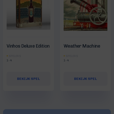
Vinhos Deluxe Edition
Weather Machine
SPELERS
SPELERS
1-4
1-4
BEKIJK SPEL
BEKIJK SPEL