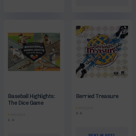
Baseball Highlights:
Berried Treasure
The Dice Game
SPELERS
2-5
SPELERS
1-4
BEKIJK SPEL