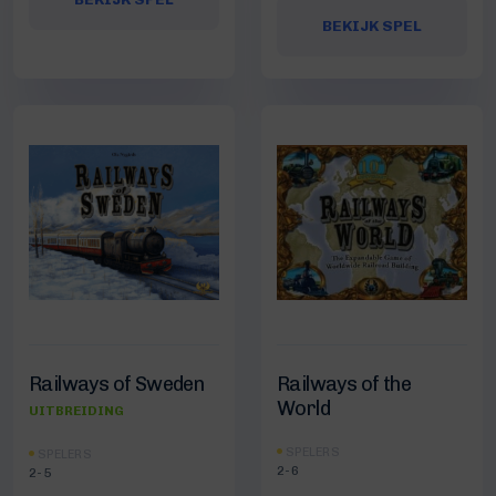
BEKIJK SPEL
Railways of Sweden
Railways of the
World
UITBREIDING
SPELERS
SPELERS
2-6
2-5