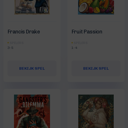
Francis Drake
Fruit Passion
SPELERS
SPELERS
3-5
1-4
BEKIJK SPEL
BEKIJK SPEL