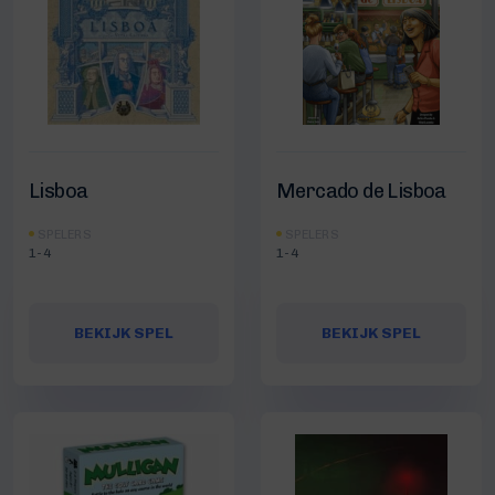
Lisboa
Mercado de Lisboa
SPELERS
SPELERS
1-4
1-4
BEKIJK SPEL
BEKIJK SPEL