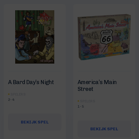
A Bard Day’s Night
America’s Main
Street
SPELERS
2-4
SPELERS
1-5
BEKIJK SPEL
BEKIJK SPEL