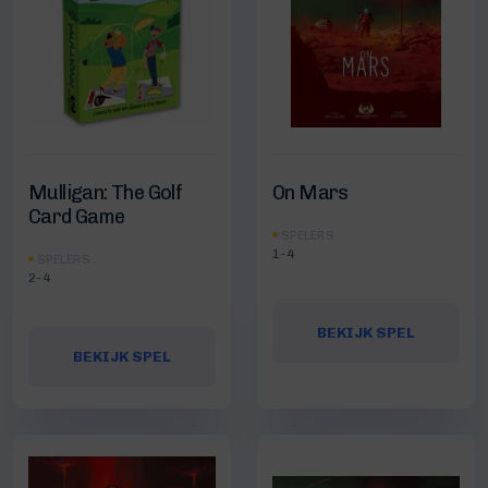
Mulligan: The Golf
On Mars
Card Game
SPELERS
1-4
SPELERS
2-4
BEKIJK SPEL
BEKIJK SPEL