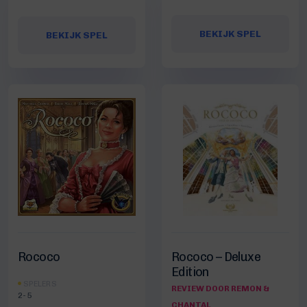
BEKIJK SPEL
BEKIJK SPEL
Rococo
Rococo – Deluxe
Edition
SPELERS
REVIEW DOOR REMON &
2-5
CHANTAL