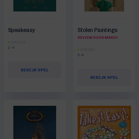
Speakeasy
Stolen Paintings
REVIEW DOOR MARIO
SPELERS
1-4
SPELERS
2-8
BEKIJK SPEL
BEKIJK SPEL