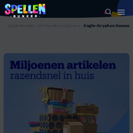
Spellenbunker
-
Bordspellen Uitgevers
-
Eagle-Gryphon Games