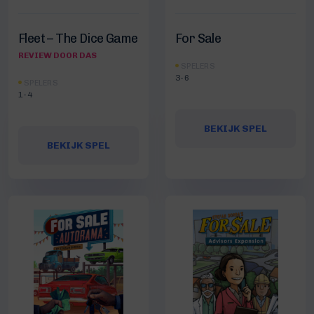
Fleet – The Dice Game
For Sale
REVIEW DOOR DAS
SPELERS
3-6
SPELERS
1-4
BEKIJK SPEL
BEKIJK SPEL