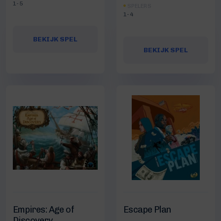
1-5
SPELERS
1-4
BEKIJK SPEL
BEKIJK SPEL
Empires: Age of
Escape Plan
Discovery