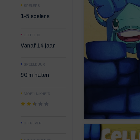
SPELERS
1-5 spelers
LEEFTIJD
Vanaf 14 jaar
SPEELDUUR
90 minuten
MOEILIJKHEID
UITGEVER: