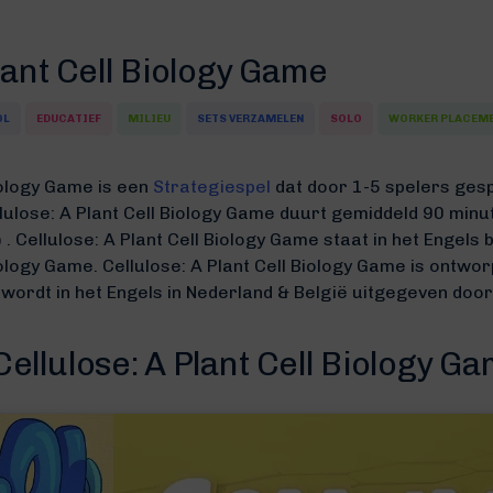
lant Cell Biology Game
OL
EDUCATIEF
MILIEU
SETS VERZAMELEN
SOLO
WORKER PLACEM
Biology Game is een
Strategiespel
dat door 1-5 spelers ges
ellulose: A Plant Cell Biology Game duurt gemiddeld 90 min
 .
Cellulose: A Plant Cell Biology Game staat in het Engel
Biology Game.
Cellulose: A Plant Cell Biology Game is ontw
wordt in het Engels in Nederland & België uitgegeven doo
ellulose: A Plant Cell Biology G