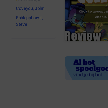
ONTWERPER(S)
Coveyou, John
Click to accept 
enable 
Schlepphorst,
Steve