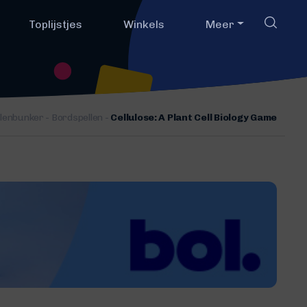
Toplijstjes
Winkels
Meer
llenbunker
-
Bordspellen
-
Cellulose: A Plant Cell Biology Game