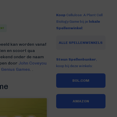
Koop
Cellulose: A Plant Cell
Biology Game bij je
lokale
Spellenwinkel
:
ENT
ALLE SPELLENWINKELS
peeld kan worden vanaf
uten
en scoort qua
s bekend onder de naam
Steun Spellenbunker
,
orpen door
John Coveyou
koop bij deze winkels:
r
Genius Games
. .
BOL.COM
ame
AMAZON