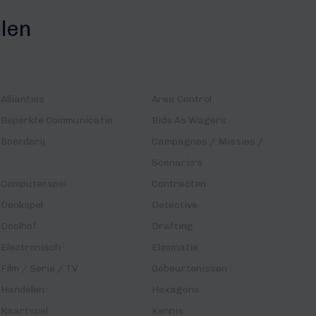
llen
Allianties
Area Control
Beperkte Communicatie
Bids As Wagers
Boerderij
Campagnes / Missies /
Scenario's
Computerspel
Contracten
Denkspel
Detective
Doolhof
Drafting
Electronisch
Eliminatie
Film / Serie / TV
Gebeurtenissen
Handelen
Hexagons
Kaartspel
Kennis