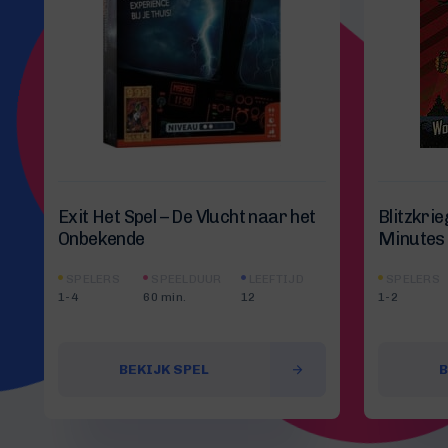
Exit Het Spel – De Vlucht naar het
Blitzkri
Onbekende
Minutes
SPELERS
SPEELDUUR
LEEFTIJD
SPELERS
1-4
60 min.
12
1-2
BEKIJK SPEL
B