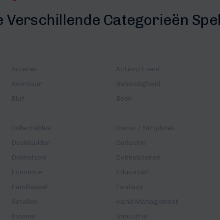
e Verschillende Categorieën Spe
Acteren
Action/Event
Avontuur
Behendigheid
Bluf
Boek
Collectables
Comic / Stripboek
Deckbuilder
Deductie
Dobbelspel
Dobbelstenen
Economie
Educatief
Familiespel
Fantasy
Getallen
Hand Management
Income
Industrie