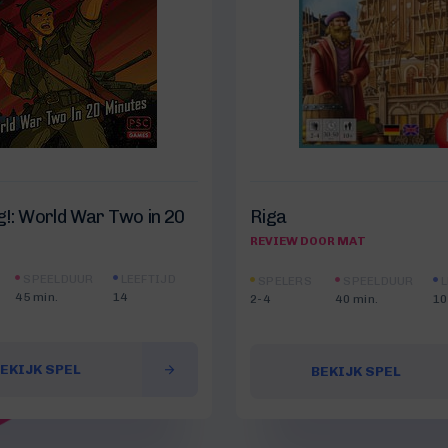
eg!: World War Two in 20
Riga
REVIEW DOOR MAT
SPEELDUUR
LEEFTIJD
SPELERS
SPEELDUUR
L
45 min.
14
2-4
40 min.
10
EKIJK SPEL
BEKIJK SPEL