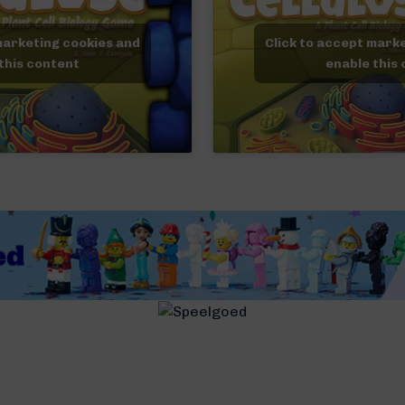
marketing cookies and
Click to accept mark
this content
enable this