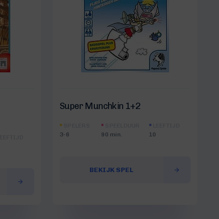
Super Munchkin 1+2
SPELERS
SPEELDUUR
LEEFTIJD
3-6
90 min.
10
EEFTIJD
BEKIJK SPEL