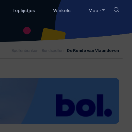
Toplijstjes
Winkels
Meer
Spellenbunker
-
Bordspellen
-
De Ronde van Vlaanderen