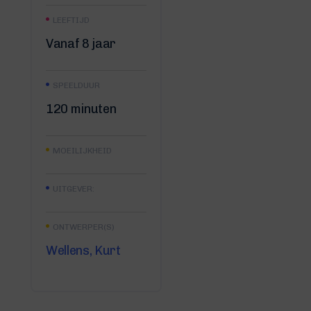
LEEFTIJD
Vanaf 8 jaar
SPEELDUUR
120 minuten
MOEILIJKHEID
UITGEVER:
ONTWERPER(S)
Wellens, Kurt