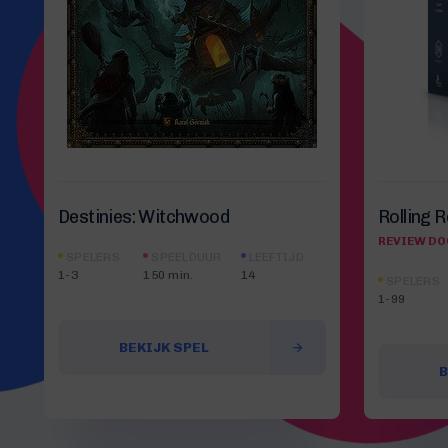
Destinies: Witchwood
Rolling 
REVIEW DO
SPELERS
SPEELDUUR
LEEFTIJD
1-3
150 min.
14
SPELERS
1-99
BEKIJK SPEL
B