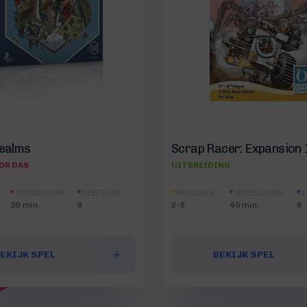
Realms
Scrap Racer: Expansion 
OR DAS
UITBREIDING
SPEELDUUR
LEEFTIJD
SPELERS
SPEELDUUR
L
30 min.
8
2-8
45 min.
8
EKIJK SPEL
BEKIJK SPEL