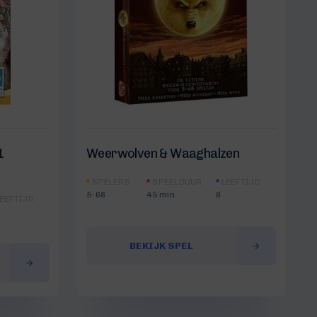
1
Weerwolven & Waaghalzen
SPELERS
SPEELDUUR
LEEFTIJD
5-68
45 min.
8
EEFTIJD
BEKIJK SPEL