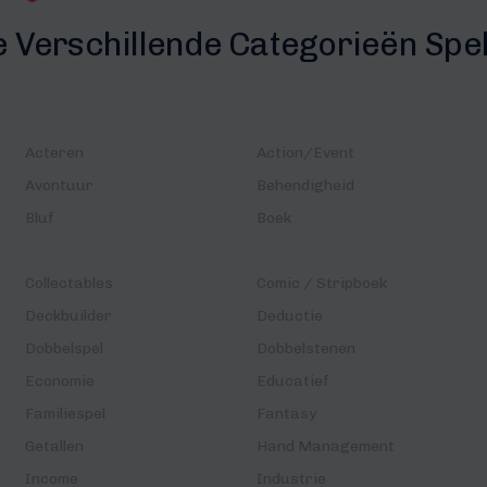
e Verschillende Categorieën Spe
Acteren
Action/Event
Avontuur
Behendigheid
Bluf
Boek
Collectables
Comic / Stripboek
Deckbuilder
Deductie
Dobbelspel
Dobbelstenen
Economie
Educatief
Familiespel
Fantasy
Getallen
Hand Management
Income
Industrie