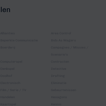
llen
Allianties
Area Control
Beperkte Communicatie
Bids As Wagers
Boerderij
Campagnes / Missies /
Scenario's
Computerspel
Contracten
Denkspel
Detective
Doolhof
Drafting
Electronisch
Eliminatie
Film / Serie / TV
Gebeurtenissen
Handelen
Hexagons
Kaartspel
Kennis