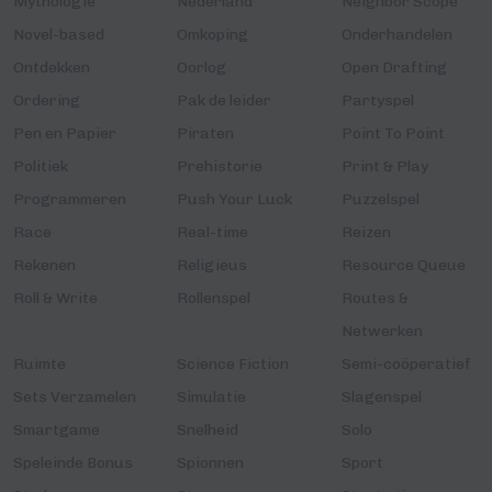
Mythologie
Nederland
Neighbor Scope
Novel-based
Omkoping
Onderhandelen
Ontdekken
Oorlog
Open Drafting
Ordering
Pak de leider
Partyspel
Pen en Papier
Piraten
Point To Point
Politiek
Prehistorie
Print & Play
Programmeren
Push Your Luck
Puzzelspel
Race
Real-time
Reizen
Rekenen
Religieus
Resource Queue
Roll & Write
Rollenspel
Routes &
Netwerken
Ruimte
Science Fiction
Semi-coöperatief
Sets Verzamelen
Simulatie
Slagenspel
Smartgame
Snelheid
Solo
Speleinde Bonus
Spionnen
Sport