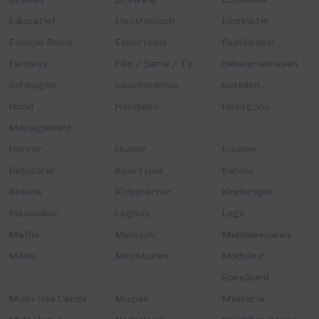
Educatief
Electronisch
Eliminatie
Escape Room
Expertspel
Familiespel
Fantasy
Film / Serie / TV
Gebeurtenissen
Geheugen
Geschiedenis
Getallen
Hand
Handelen
Hexagons
Management
Horror
Humor
Income
Industrie
Kaartspel
Kennis
Ketens
Kickstarter
Kinderspel
Klassieker
Legacy
Lego
Maffia
Medisch
Middeleeuwen
Milieu
Miniaturen
Modulair
Speelbord
Multi-Use Cards
Muziek
Mysterie