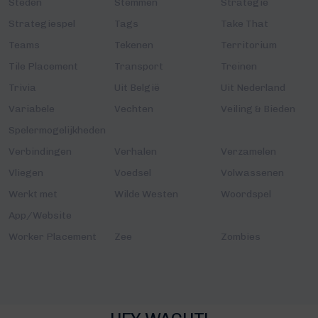
Steden
Stemmen
Strategie
Strategiespel
Tags
Take That
Teams
Tekenen
Territorium
Tile Placement
Transport
Treinen
Trivia
Uit België
Uit Nederland
Variabele
Vechten
Veiling & Bieden
Spelermogelijkheden
Verbindingen
Verhalen
Verzamelen
Vliegen
Voedsel
Volwassenen
Werkt met
Wilde Westen
Woordspel
App/Website
Worker Placement
Zee
Zombies