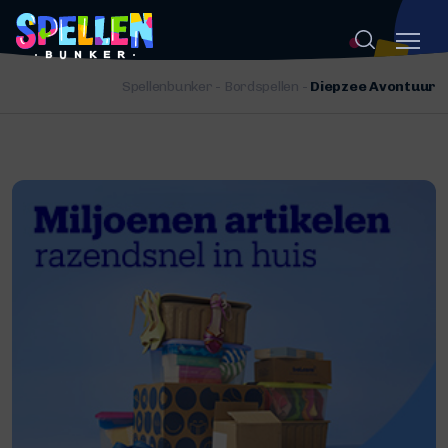
Spellenbunker
-
Bordspellen
-
Diepzee Avontuur