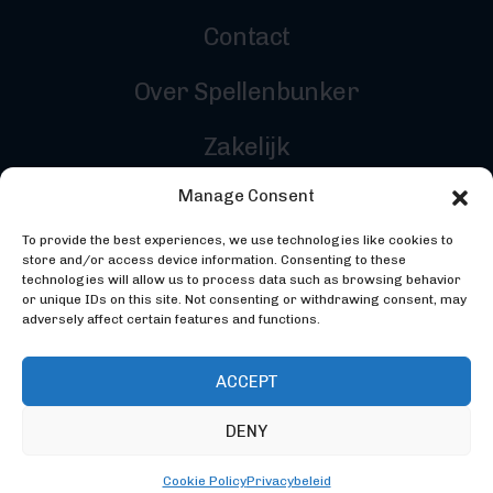
Contact
Over Spellenbunker
Zakelijk
Manage Consent
Reviewers
To provide the best experiences, we use technologies like cookies to
Inloggen
store and/or access device information. Consenting to these
technologies will allow us to process data such as browsing behavior
or unique IDs on this site. Not consenting or withdrawing consent, may
adversely affect certain features and functions.
ACCEPT
DENY
©2026 Spellenbunker - Gemaakt door
Codebunker
Webdevelopment
- Ontworpen door
Studio Maker
Cookie Policy
Privacybeleid