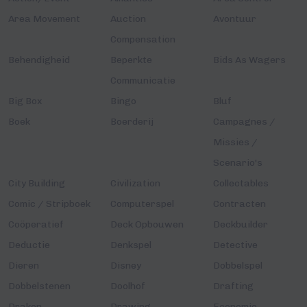
Area Movement
Auction
Avontuur
Compensation
Behendigheid
Beperkte
Bids As Wagers
Communicatie
Big Box
Bingo
Bluf
Boek
Boerderij
Campagnes /
Missies /
Scenario's
City Building
Civilization
Collectables
Comic / Stripboek
Computerspel
Contracten
Coöperatief
Deck Opbouwen
Deckbuilder
Deductie
Denkspel
Detective
Dieren
Disney
Dobbelspel
Dobbelstenen
Doolhof
Drafting
Draken
Drawing
Economie