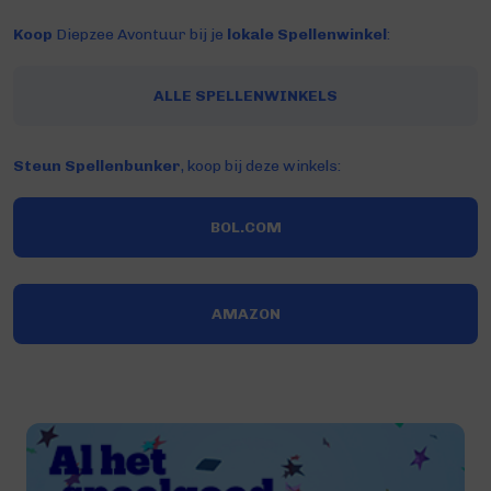
Koop
Diepzee Avontuur bij je
lokale Spellenwinkel
:
ALLE SPELLENWINKELS
Steun Spellenbunker
, koop bij deze winkels:
BOL.COM
AMAZON