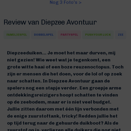
Nog 3 Foto's >
Review van Diepzee Avontuur
FAMILIESPEL
DOBBELSPEL
PARTYSPEL
PUSH YOUR LUCK
ZEE
Diepzeeduiken… Je moet het maar durven, mij
niet gezien! Wie weet wat je tegenkomt, een
grote witte haai of een boze reuzenoctopus. Toch
zijn er mensen die het doen, voor de lol of op zoek
naar schatten. In Diepzee Avontuur gaan de
spelers nog een stapje verder. Een groepje arme
ontdekkingsreizigers hoopt schatten te vinden
op de zeebodem, maar er is niet veel budget.
Jullie zitten daarom met één lijn verbonden met
de enige zuurstoftank, tricky! Redden jullie het
op tijd terug naar de gehuurde duikboot? Als de
zuurstof op is, verliezen alle duikers die nog niet