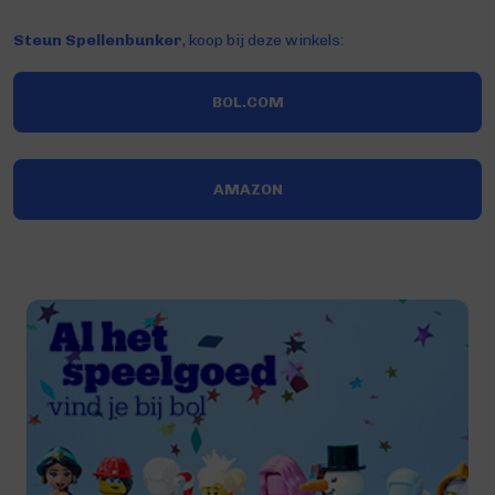
Steun Spellenbunker
, koop bij deze winkels:
BOL.COM
AMAZON