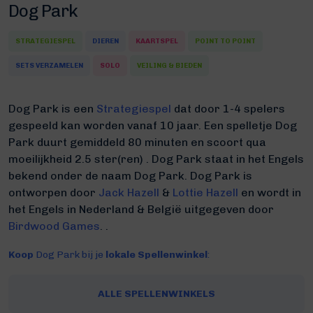
Dog Park
STRATEGIESPEL
DIEREN
KAARTSPEL
POINT TO POINT
SETS VERZAMELEN
SOLO
VEILING & BIEDEN
Dog Park is een
Strategiespel
dat door 1-4 spelers
gespeeld kan worden vanaf 10 jaar. Een spelletje Dog
Park duurt gemiddeld 80 minuten
en scoort qua
moeilijkheid 2.5 ster(ren) .
Dog Park staat in het Engels
bekend onder de naam Dog Park.
Dog Park is
ontworpen door
Jack Hazell
&
Lottie Hazell
en wordt in
het Engels in Nederland & België uitgegeven door
Birdwood Games
. .
Koop
Dog Park bij je
lokale Spellenwinkel
:
ALLE SPELLENWINKELS