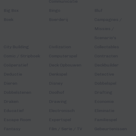
Communicatie
Big Box
Bingo
Bluf
Boek
Boerderij
Campagnes /
Missies /
Scenario's
City Building
Civilization
Collectables
Comic / Stripboek
Computerspel
Contracten
Coöperatief
Deck Opbouwen
Deckbuilder
Deductie
Denkspel
Detective
Dieren
Disney
Dobbelspel
Dobbelstenen
Doolhof
Drafting
Draken
Drawing
Economie
Educatief
Electronisch
Eliminatie
Escape Room
Expertspel
Familiespel
Fantasy
Film / Serie / TV
Gebeurtenissen