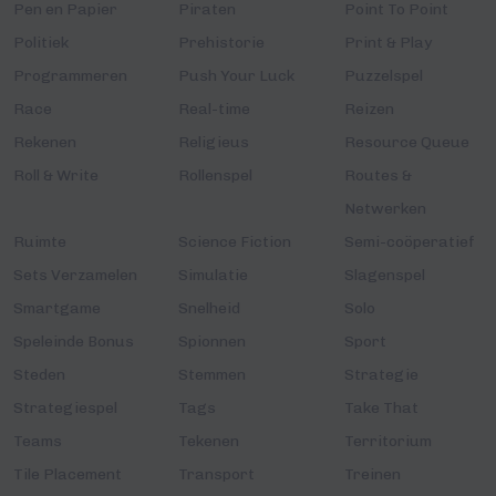
Pen en Papier
Piraten
Point To Point
Politiek
Prehistorie
Print & Play
Programmeren
Push Your Luck
Puzzelspel
Race
Real-time
Reizen
Rekenen
Religieus
Resource Queue
Roll & Write
Rollenspel
Routes &
Netwerken
Ruimte
Science Fiction
Semi-coöperatief
Sets Verzamelen
Simulatie
Slagenspel
Smartgame
Snelheid
Solo
Speleinde Bonus
Spionnen
Sport
Steden
Stemmen
Strategie
Strategiespel
Tags
Take That
Teams
Tekenen
Territorium
Tile Placement
Transport
Treinen