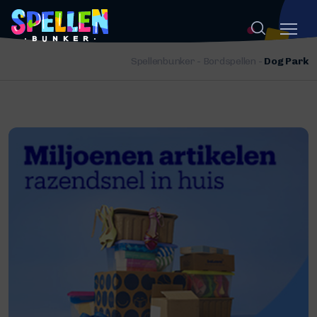
Spellenbunker
-
Bordspellen
-
Dog Park