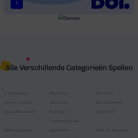
Alle Verschillende Categorieën Spellen
2-Persoons
Abstract
Acteren
Action/Event
Allianties
Area Control
Area Movement
Auction
Avontuur
Compensation
Behendigheid
Beperkte
Bids As Wagers