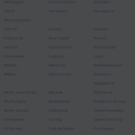
Geheugen
Geschiedenis
Getallen
Hand
Handelen
Hexagons
Management
Horror
Humor
Income
Industrie
Kaartspel
Kennis
Ketens
Kickstarter
Kinderspel
Klassieker
Legacy
Lego
Maffia
Medisch
Middeleeuwen
Milieu
Miniaturen
Modulair
Speelbord
Multi-Use Cards
Muziek
Mysterie
Mythologie
Nederland
Neighbor Scope
Novel-based
Omkoping
Onderhandelen
Ontdekken
Oorlog
Open Drafting
Ordering
Pak de leider
Partyspel