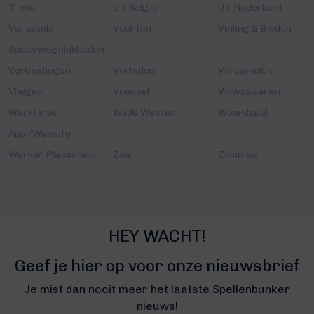
Trivia
Uit België
Uit Nederland
Variabele
Vechten
Veiling & Bieden
Spelermogelijkheden
Verbindingen
Verhalen
Verzamelen
Vliegen
Voedsel
Volwassenen
Werkt met
Wilde Westen
Woordspel
App/Website
Worker Placement
Zee
Zombies
HEY WACHT!
Geef je hier op voor onze nieuwsbrief
Je mist dan nooit meer het laatste Spellenbunker
nieuws!