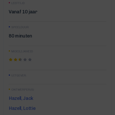
LEEFTIJD
Vanaf 10 jaar
SPEELDUUR
80 minuten
MOEILIJKHEID
UITGEVER:
ONTWERPER(S)
Hazell, Jack
Hazell, Lottie