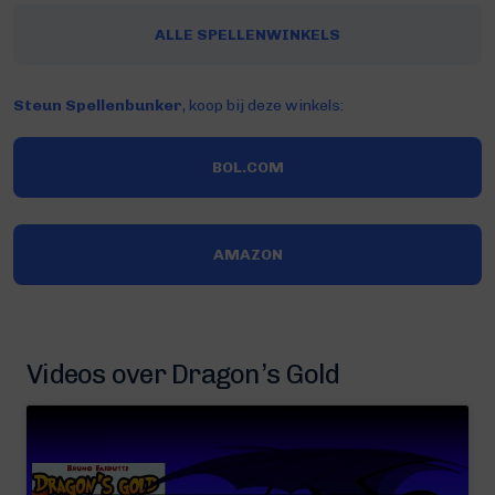
ALLE SPELLENWINKELS
Steun Spellenbunker
, koop bij deze winkels:
BOL.COM
AMAZON
Videos over Dragon’s Gold