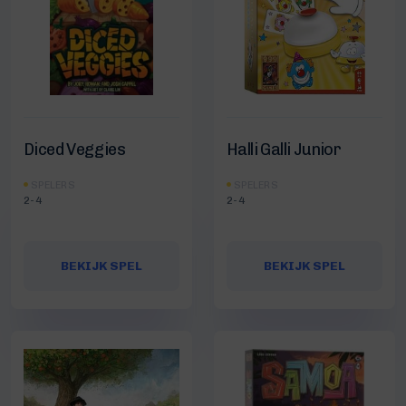
Diced Veggies
Halli Galli Junior
SPELERS
SPELERS
2-4
2-4
BEKIJK SPEL
BEKIJK SPEL