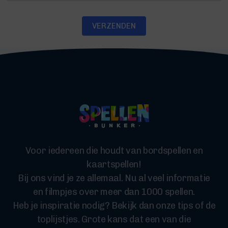
VERZENDEN
Voor iedereen die houdt van bordspellen en
kaartspellen!
Bij ons vind je ze allemaal. Nu al veel informatie
en filmpjes over meer dan 1000 spellen.
Heb je inspiratie nodig? Bekijk dan onze tips of de
toplijstjes. Grote kans dat een van die