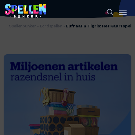
Spellenbunker
-
Bordspellen
-
Eufraat & Tigris: Het Kaartspel