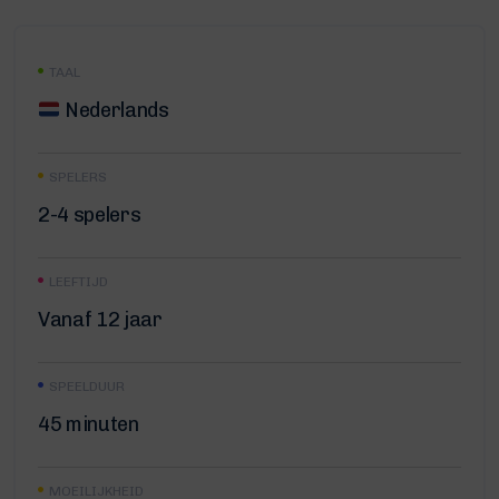
TAAL
Nederlands
SPELERS
2-4 spelers
LEEFTIJD
Vanaf 12 jaar
SPEELDUUR
45 minuten
MOEILIJKHEID