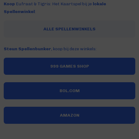
Koop
Eufraat & Tigris: Het Kaartspel bij je
lokale
Spellenwinkel
:
ALLE SPELLENWINKELS
Steun Spellenbunker
, koop bij deze winkels:
999 GAMES SHOP
BOL.COM
AMAZON