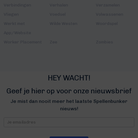
Verbindingen
Verhalen
Verzamelen
Vliegen
Voedsel
Volwassenen
Werkt met
Wilde Westen
Woordspel
App/Website
Worker Placement
Zee
Zombies
HEY WACHT!
Geef je hier op voor onze nieuwsbrief
Je mist dan nooit meer het laatste Spellenbunker
nieuws!
Nieuwsbrief