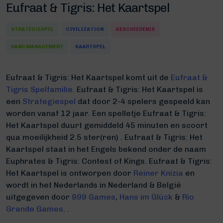
Eufraat & Tigris: Het Kaartspel
STRATEGIESPEL
CIVILIZATION
GESCHIEDENIS
HAND MANAGEMENT
KAARTSPEL
Eufraat & Tigris: Het Kaartspel komt uit de
Eufraat &
Tigris Spelfamilie.
Eufraat & Tigris: Het Kaartspel is
een
Strategiespel
dat door 2-4 spelers gespeeld kan
worden vanaf 12 jaar. Een spelletje Eufraat & Tigris:
Het Kaartspel duurt gemiddeld 45 minuten
en scoort
qua moeilijkheid 2.5 ster(ren) .
Eufraat & Tigris: Het
Kaartspel staat in het Engels bekend onder de naam
Euphrates & Tigris: Contest of Kings.
Eufraat & Tigris:
Het Kaartspel is ontworpen door
Reiner Knizia
en
wordt in het Nederlands in Nederland & België
uitgegeven door
999 Games
,
Hans im Glück
&
Rio
Grande Games
. .