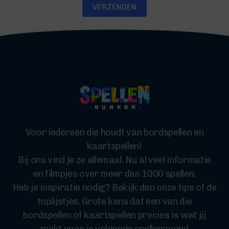
VERZENDEN
Voor iedereen die houdt van bordspellen en
kaartspellen!
Bij ons vind je ze allemaal. Nu al veel informatie
en filmpjes over meer dan 1000 spellen.
Heb je inspiratie nodig? Bekijk dan onze tips of de
toplijstjes. Grote kans dat een van die
bordspellen of kaartspellen precies is wat jij