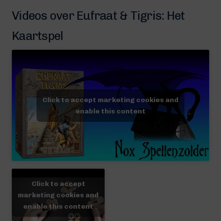
Videos over Eufraat & Tigris: Het
Kaartspel
Click to accept marketing cookies and
enable this content
Click to accept
marketing cookies and
enable this content