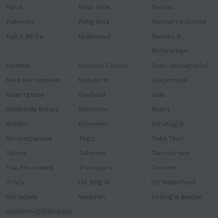
Race
Real-time
Reizen
Rekenen
Religieus
Resource Queue
Roll & Write
Rollenspel
Routes &
Netwerken
Ruimte
Science Fiction
Semi-coöperatief
Sets Verzamelen
Simulatie
Slagenspel
Smartgame
Snelheid
Solo
Speleinde Bonus
Spionnen
Sport
Steden
Stemmen
Strategie
Strategiespel
Tags
Take That
Teams
Tekenen
Territorium
Tile Placement
Transport
Treinen
Trivia
Uit België
Uit Nederland
Variabele
Vechten
Veiling & Bieden
Spelermogelijkheden