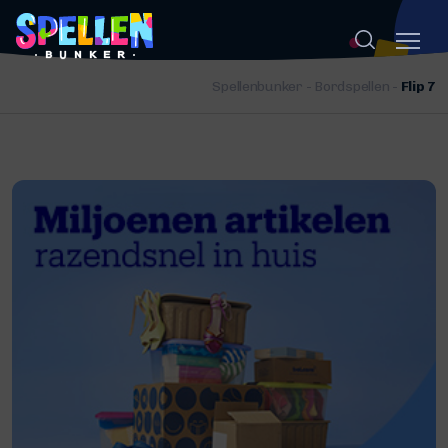
Spellenbunker
-
Bordspellen
-
Flip 7