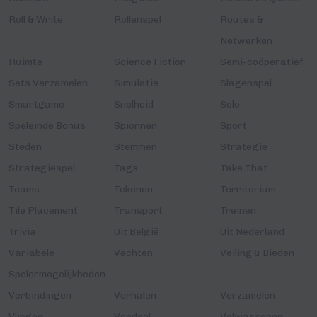
Roll & Write
Rollenspel
Routes &
Netwerken
Ruimte
Science Fiction
Semi-coöperatief
Sets Verzamelen
Simulatie
Slagenspel
Smartgame
Snelheid
Solo
Speleinde Bonus
Spionnen
Sport
Steden
Stemmen
Strategie
Strategiespel
Tags
Take That
Teams
Tekenen
Territorium
Tile Placement
Transport
Treinen
Trivia
Uit België
Uit Nederland
Variabele
Vechten
Veiling & Bieden
Spelermogelijkheden
Verbindingen
Verhalen
Verzamelen
Vliegen
Voedsel
Volwassenen