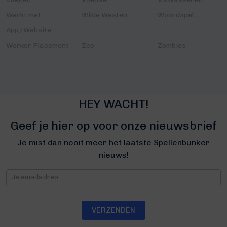
Werkt met
Wilde Westen
Woordspel
App/Website
Worker Placement
Zee
Zombies
HEY WACHT!
Geef je hier op voor onze nieuwsbrief
Je mist dan nooit meer het laatste Spellenbunker
nieuws!
Nieuwsbrief
VERZENDEN