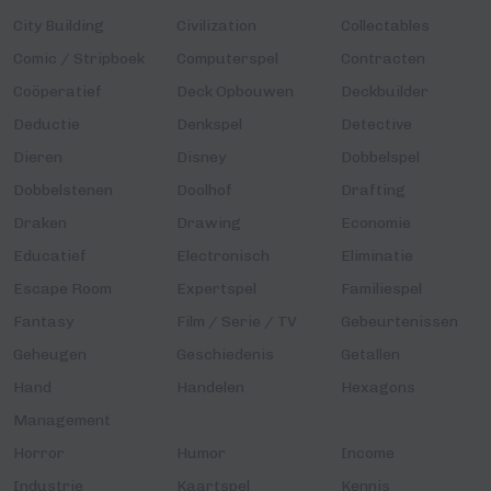
City Building
Civilization
Collectables
Comic / Stripboek
Computerspel
Contracten
Coöperatief
Deck Opbouwen
Deckbuilder
Deductie
Denkspel
Detective
Dieren
Disney
Dobbelspel
Dobbelstenen
Doolhof
Drafting
Draken
Drawing
Economie
Educatief
Electronisch
Eliminatie
Escape Room
Expertspel
Familiespel
Fantasy
Film / Serie / TV
Gebeurtenissen
Geheugen
Geschiedenis
Getallen
Hand
Handelen
Hexagons
Management
Horror
Humor
Income
Industrie
Kaartspel
Kennis