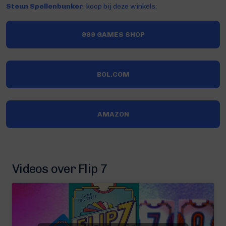
Steun Spellenbunker
, koop bij deze winkels:
999 GAMES SHOP
BOL.COM
AMAZON
Videos over Flip 7