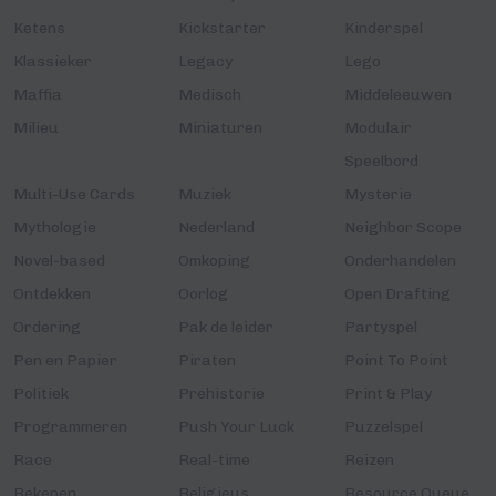
Ketens
Kickstarter
Kinderspel
Klassieker
Legacy
Lego
Maffia
Medisch
Middeleeuwen
Milieu
Miniaturen
Modulair
Speelbord
Multi-Use Cards
Muziek
Mysterie
Mythologie
Nederland
Neighbor Scope
Novel-based
Omkoping
Onderhandelen
Ontdekken
Oorlog
Open Drafting
Ordering
Pak de leider
Partyspel
Pen en Papier
Piraten
Point To Point
Politiek
Prehistorie
Print & Play
Programmeren
Push Your Luck
Puzzelspel
Race
Real-time
Reizen
Rekenen
Religieus
Resource Queue