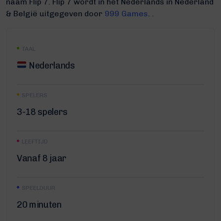
naam Flip 7.
Flip 7 wordt in het Nederlands in Nederland
& België uitgegeven door
999 Games
. .
TAAL
Nederlands
SPELERS
3-18 spelers
LEEFTIJD
Vanaf 8 jaar
SPEELDUUR
20 minuten