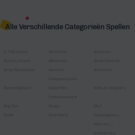
Alle Verschillende Categorieën Spellen
2-Persoons
Abstract
Acteren
Action/Event
Allianties
Area Control
Area Movement
Auction
Avontuur
Compensation
Behendigheid
Beperkte
Bids As Wagers
Communicatie
Big Box
Bingo
Bluf
Boek
Boerderij
Campagnes /
Missies /
Scenario's