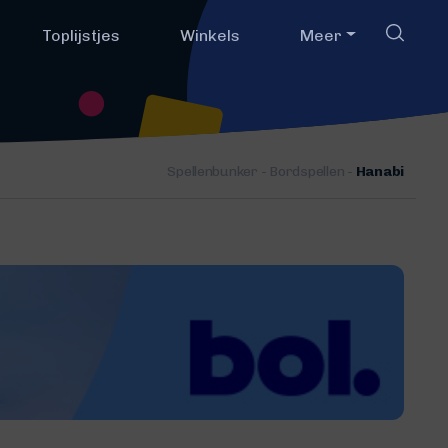
Toplijstjes
Winkels
Meer
Spellenbunker
-
Bordspellen
-
Hanabi