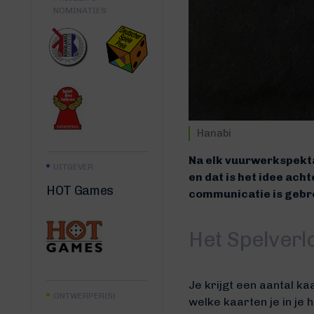
NOMINATIES
Hanabi
Na elk vuurwerkspekta
UITGEVER:
en dat is het idee ach
HOT Games
communicatie is gebre
Het Spelverl
Je krijgt een aantal ka
ONTWERPER(S)
welke kaarten je in je 