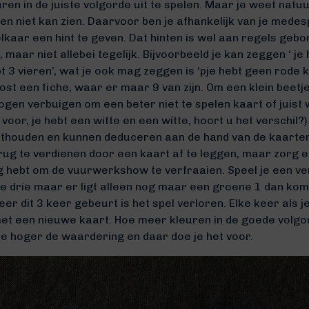
ren in de juiste volgorde uit te spelen. Maar je weet natuur
en niet kan zien. Daarvoor ben je afhankelijk van je medes
kaar een hint te geven. Dat hinten is wel aan regels geb
aar niet allebei tegelijk. Bijvoorbeeld je kan zeggen ‘ je
bt 3 vieren’, wat je ook mag zeggen is ‘pje hebt geen rode 
 kost een fiche, waar er maar 9 van zijn. Om een klein beetj
ogen verbuigen om een beter niet te spelen kaart of juist 
u voor, je hebt een witte en een wítte, hoort u het verschil?
nthouden en kunnen deduceren aan de hand van de kaarten d
terug te verdienen door een kaart af te leggen, maar zorg 
dig hebt om de vuurwerkshow te verfraaien. Speel je een v
e drie maar er ligt alleen nog maar een groene 1 dan kom
r dit 3 keer gebeurt is het spel verloren. Elke keer als 
met een nieuwe kaart. Hoe meer kleuren in de goede volgor
hoe hoger de waardering en daar doe je het voor.