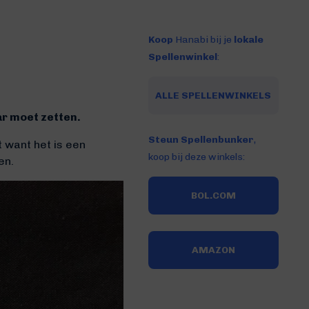
Koop
Hanabi bij je
lokale
Spellenwinkel
:
ALLE SPELLENWINKELS
ar moet zetten.
Steun Spellenbunker
,
t want het is een
koop bij deze winkels:
en.
BOL.COM
AMAZON