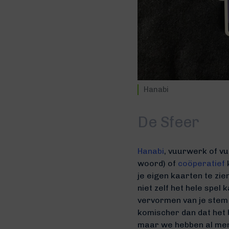
Hanabi
De Sfeer
Hanabi
, vuurwerk of v
woord) of
coöperatief
je eigen kaarten te zi
niet zelf het hele spel
vervormen van je stem 
komischer dan dat het 
maar we hebben al men