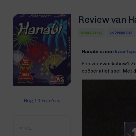
Review van H
FAMILIESPEL
COÖPERATIEF
Hanabi is een
kaartsp
Een vuurwerkshow? Zeg j
coöperatief spel. Met d
Nog 10 Foto's >
TAAL