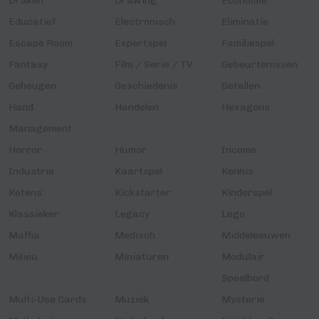
Draken
Drawing
Economie
Educatief
Electronisch
Eliminatie
Escape Room
Expertspel
Familiespel
Fantasy
Film / Serie / TV
Gebeurtenissen
Geheugen
Geschiedenis
Getallen
Hand
Handelen
Hexagons
Management
Horror
Humor
Income
Industrie
Kaartspel
Kennis
Ketens
Kickstarter
Kinderspel
Klassieker
Legacy
Lego
Maffia
Medisch
Middeleeuwen
Milieu
Miniaturen
Modulair
Speelbord
Multi-Use Cards
Muziek
Mysterie