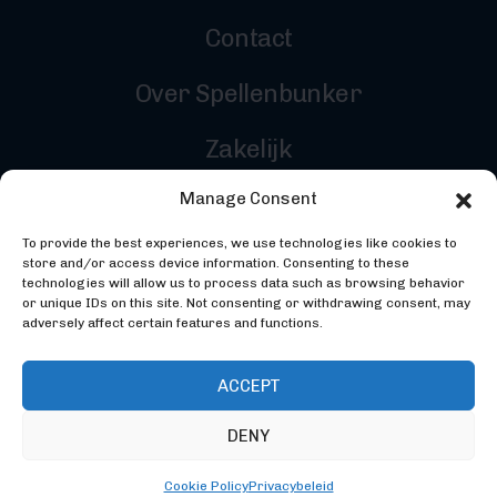
Contact
Over Spellenbunker
Zakelijk
Manage Consent
Reviewers
To provide the best experiences, we use technologies like cookies to
Inloggen
store and/or access device information. Consenting to these
technologies will allow us to process data such as browsing behavior
or unique IDs on this site. Not consenting or withdrawing consent, may
adversely affect certain features and functions.
ACCEPT
DENY
©2026 Spellenbunker - Gemaakt door
Codebunker
Webdevelopment
- Ontworpen door
Studio Maker
Cookie Policy
Privacybeleid