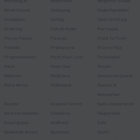
Mythologie
Nederland
Neighbor Scope
Novel-based
Omkoping
Onderhandelen
Ontdekken
Oorlog
Open Drafting
Ordering
Pak de leider
Partyspel
Pen en Papier
Piraten
Point To Point
Politiek
Prehistorie
Print & Play
Programmeren
Push Your Luck
Puzzelspel
Race
Real-time
Reizen
Rekenen
Religieus
Resource Queue
Roll & Write
Rollenspel
Routes &
Netwerken
Ruimte
Science Fiction
Semi-coöperatief
Sets Verzamelen
Simulatie
Slagenspel
Smartgame
Snelheid
Solo
Speleinde Bonus
Spionnen
Sport