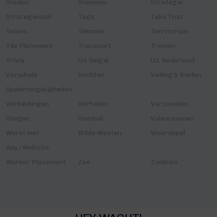
Steden
Stemmen
Strategie
Strategiespel
Tags
Take That
Teams
Tekenen
Territorium
Tile Placement
Transport
Treinen
Trivia
Uit België
Uit Nederland
Variabele
Vechten
Veiling & Bieden
Spelermogelijkheden
Verbindingen
Verhalen
Verzamelen
Vliegen
Voedsel
Volwassenen
Werkt met
Wilde Westen
Woordspel
App/Website
Worker Placement
Zee
Zombies