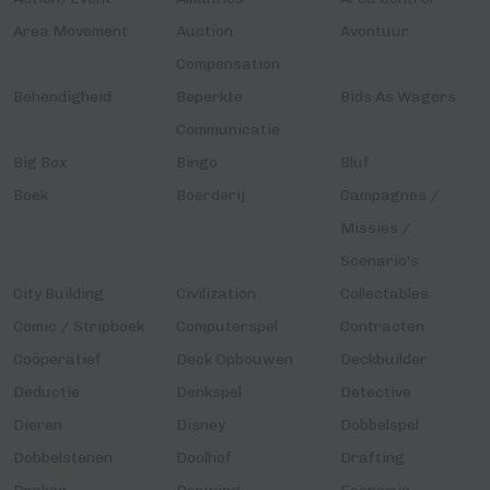
Area Movement
Auction
Avontuur
Compensation
Behendigheid
Beperkte
Bids As Wagers
Communicatie
Big Box
Bingo
Bluf
Boek
Boerderij
Campagnes /
Missies /
Scenario's
City Building
Civilization
Collectables
Comic / Stripboek
Computerspel
Contracten
Coöperatief
Deck Opbouwen
Deckbuilder
Deductie
Denkspel
Detective
Dieren
Disney
Dobbelspel
Dobbelstenen
Doolhof
Drafting