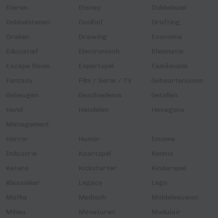
Dieren
Disney
Dobbelspel
Dobbelstenen
Doolhof
Drafting
Draken
Drawing
Economie
Educatief
Electronisch
Eliminatie
Escape Room
Expertspel
Familiespel
Fantasy
Film / Serie / TV
Gebeurtenissen
Geheugen
Geschiedenis
Getallen
Hand
Handelen
Hexagons
Management
Horror
Humor
Income
Industrie
Kaartspel
Kennis
Ketens
Kickstarter
Kinderspel
Klassieker
Legacy
Lego
Maffia
Medisch
Middeleeuwen
Milieu
Miniaturen
Modulair