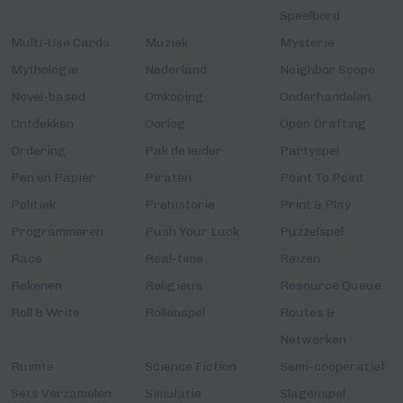
Speelbord
Multi-Use Cards
Muziek
Mysterie
Mythologie
Nederland
Neighbor Scope
Novel-based
Omkoping
Onderhandelen
Ontdekken
Oorlog
Open Drafting
Ordering
Pak de leider
Partyspel
Pen en Papier
Piraten
Point To Point
Politiek
Prehistorie
Print & Play
Programmeren
Push Your Luck
Puzzelspel
Race
Real-time
Reizen
Rekenen
Religieus
Resource Queue
Roll & Write
Rollenspel
Routes &
Netwerken
Ruimte
Science Fiction
Semi-coöperatief
Sets Verzamelen
Simulatie
Slagenspel