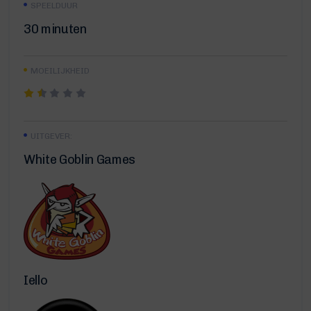
SPEELDUUR
30 minuten
MOEILIJKHEID
UITGEVER:
White Goblin Games
Iello