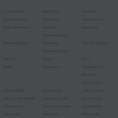
2-Persoons
Abstract
Acteren
Action/Event
Allianties
Area Control
Area Movement
Auction
Avontuur
Compensation
Behendigheid
Beperkte
Bids As Wagers
Communicatie
Big Box
Bingo
Bluf
Boek
Boerderij
Campagnes /
Missies /
Scenario's
City Building
Civilization
Collectables
Comic / Stripboek
Computerspel
Contracten
Coöperatief
Deck Opbouwen
Deckbuilder
Deductie
Denkspel
Detective