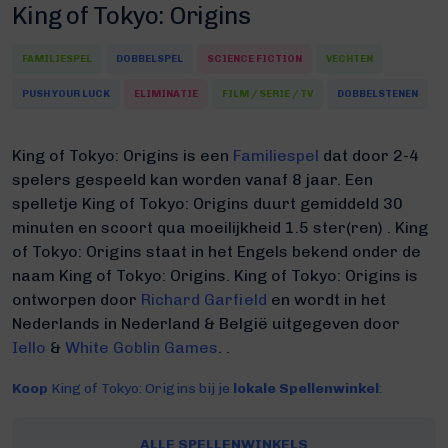
King of Tokyo: Origins
FAMILIESPEL
DOBBELSPEL
SCIENCE FICTION
VECHTEN
PUSH YOUR LUCK
ELIMINATIE
FILM / SERIE / TV
DOBBELSTENEN
King of Tokyo: Origins is een
Familiespel
dat door 2-4
spelers gespeeld kan worden vanaf 8 jaar. Een
spelletje King of Tokyo: Origins duurt gemiddeld 30
minuten
en scoort qua moeilijkheid 1.5 ster(ren) .
King
of Tokyo: Origins staat in het Engels bekend onder de
naam King of Tokyo: Origins.
King of Tokyo: Origins is
ontworpen door
Richard Garfield
en wordt in het
Nederlands in Nederland & België uitgegeven door
Iello
&
White Goblin Games
. .
Koop
King of Tokyo: Origins bij je
lokale Spellenwinkel
:
ALLE SPELLENWINKELS