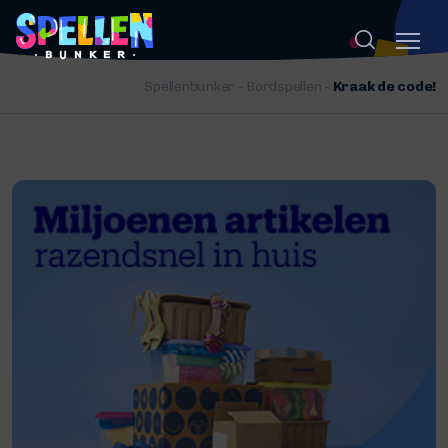
Spellenbunker
-
Bordspellen
-
Kraak de code!