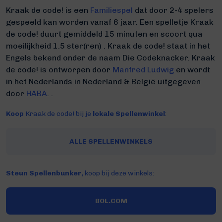
Kraak de code! is een
Familiespel
dat door 2-4 spelers
gespeeld kan worden vanaf 6 jaar. Een spelletje Kraak
de code! duurt gemiddeld 15 minuten
en scoort qua
moeilijkheid 1.5 ster(ren) .
Kraak de code! staat in het
Engels bekend onder de naam Die Codeknacker.
Kraak
de code! is ontworpen door
Manfred Ludwig
en wordt
in het Nederlands in Nederland & België uitgegeven
door
HABA
. .
Koop
Kraak de code! bij je
lokale Spellenwinkel
:
ALLE SPELLENWINKELS
Steun Spellenbunker
, koop bij deze winkels:
BOL.COM