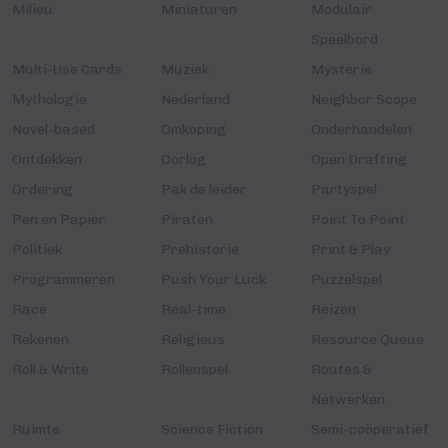
Milieu
Miniaturen
Modulair
Speelbord
Multi-Use Cards
Muziek
Mysterie
Mythologie
Nederland
Neighbor Scope
Novel-based
Omkoping
Onderhandelen
Ontdekken
Oorlog
Open Drafting
Ordering
Pak de leider
Partyspel
Pen en Papier
Piraten
Point To Point
Politiek
Prehistorie
Print & Play
Programmeren
Push Your Luck
Puzzelspel
Race
Real-time
Reizen
Rekenen
Religieus
Resource Queue
Roll & Write
Rollenspel
Routes &
Netwerken
Ruimte
Science Fiction
Semi-coöperatief