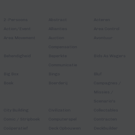
2-Persoons
Abstract
Acteren
Action/Event
Allianties
Area Control
Area Movement
Auction
Avontuur
Compensation
Behendigheid
Beperkte
Bids As Wagers
Communicatie
Big Box
Bingo
Bluf
Boek
Boerderij
Campagnes /
Missies /
Scenario's
City Building
Civilization
Collectables
Comic / Stripboek
Computerspel
Contracten
Coöperatief
Deck Opbouwen
Deckbuilder