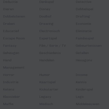
Deductie
Denkspel
Detective
Dieren
Disney
Dobbelspel
Dobbelstenen
Doolhof
Drafting
Draken
Drawing
Economie
Educatief
Electronisch
Eliminatie
Escape Room
Expertspel
Familiespel
Fantasy
Film / Serie / TV
Gebeurtenissen
Geheugen
Geschiedenis
Getallen
Hand
Handelen
Hexagons
Management
Horror
Humor
Income
Industrie
Kaartspel
Kennis
Ketens
Kickstarter
Kinderspel
Klassieker
Legacy
Lego
Maffia
Medisch
Middeleeuwen