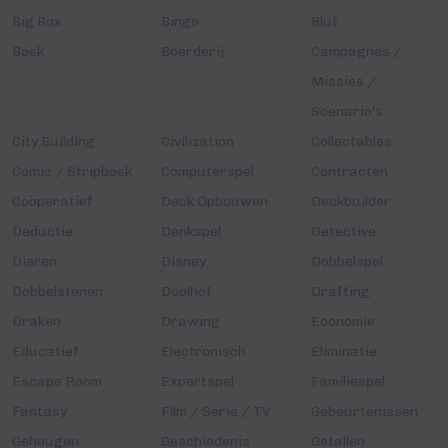
Big Box
Bingo
Bluf
Boek
Boerderij
Campagnes /
Missies /
Scenario's
City Building
Civilization
Collectables
Comic / Stripboek
Computerspel
Contracten
Coöperatief
Deck Opbouwen
Deckbuilder
Deductie
Denkspel
Detective
Dieren
Disney
Dobbelspel
Dobbelstenen
Doolhof
Drafting
Draken
Drawing
Economie
Educatief
Electronisch
Eliminatie
Escape Room
Expertspel
Familiespel
Fantasy
Film / Serie / TV
Gebeurtenissen
Geheugen
Geschiedenis
Getallen