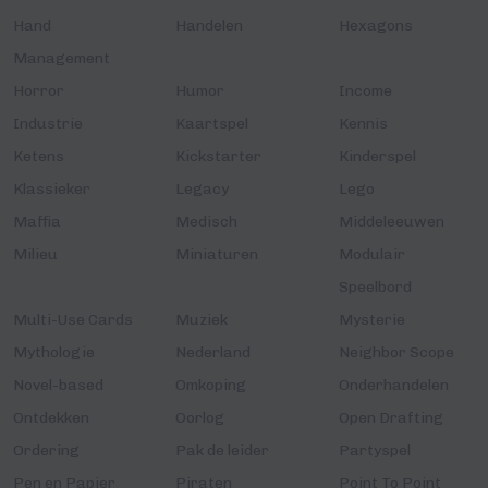
Hand
Handelen
Hexagons
Management
Horror
Humor
Income
Industrie
Kaartspel
Kennis
Ketens
Kickstarter
Kinderspel
Klassieker
Legacy
Lego
Maffia
Medisch
Middeleeuwen
Milieu
Miniaturen
Modulair
Speelbord
Multi-Use Cards
Muziek
Mysterie
Mythologie
Nederland
Neighbor Scope
Novel-based
Omkoping
Onderhandelen
Ontdekken
Oorlog
Open Drafting
Ordering
Pak de leider
Partyspel
Pen en Papier
Piraten
Point To Point