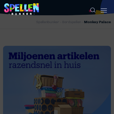
Spellenbunker
-
Bordspellen
-
Monkey Palace