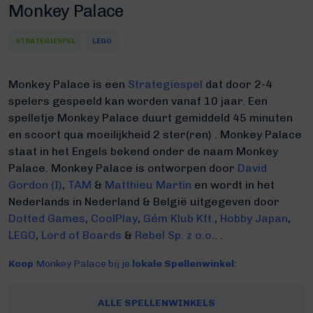
Monkey Palace
STRATEGIESPEL
LEGO
Monkey Palace is een
Strategiespel
dat door 2-4
spelers gespeeld kan worden vanaf 10 jaar. Een
spelletje Monkey Palace duurt gemiddeld 45 minuten
en scoort qua moeilijkheid 2 ster(ren) .
Monkey Palace
staat in het Engels bekend onder de naam Monkey
Palace.
Monkey Palace is ontworpen door
David
Gordon (I)
,
TAM
&
Matthieu Martin
en wordt in het
Nederlands in Nederland & België uitgegeven door
Dotted Games
,
CoolPlay
,
Gém Klub Kft.
,
Hobby Japan
,
LEGO
,
Lord of Boards
&
Rebel Sp. z o.o.
. .
Koop
Monkey Palace bij je
lokale Spellenwinkel
:
ALLE SPELLENWINKELS