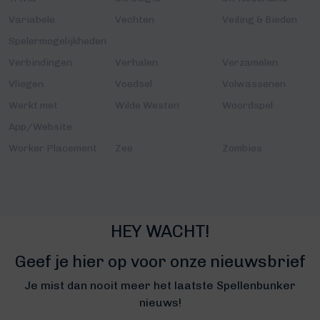
Variabele
Vechten
Veiling & Bieden
Spelermogelijkheden
Verbindingen
Verhalen
Verzamelen
Vliegen
Voedsel
Volwassenen
Werkt met
Wilde Westen
Woordspel
App/Website
Worker Placement
Zee
Zombies
HEY WACHT!
Geef je hier op voor onze nieuwsbrief
Je mist dan nooit meer het laatste Spellenbunker
nieuws!