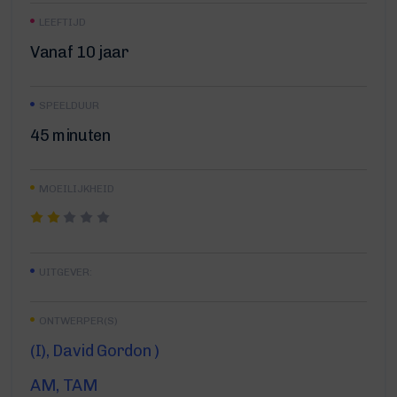
LEEFTIJD
Vanaf 10 jaar
SPEELDUUR
45 minuten
MOEILIJKHEID
UITGEVER:
ONTWERPER(S)
(I), David Gordon )
AM, TAM