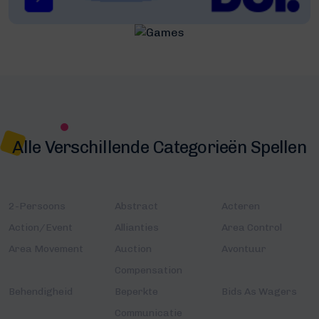
Alle Verschillende Categorieën Spellen
2-Persoons
Abstract
Acteren
Action/Event
Allianties
Area Control
Area Movement
Auction
Avontuur
Compensation
Behendigheid
Beperkte
Bids As Wagers
Communicatie