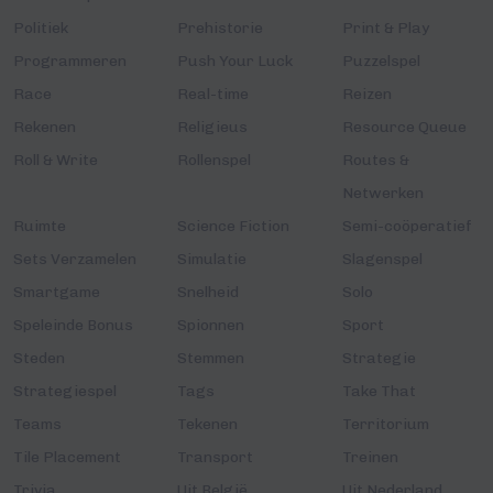
Politiek
Prehistorie
Print & Play
Programmeren
Push Your Luck
Puzzelspel
Race
Real-time
Reizen
Rekenen
Religieus
Resource Queue
Roll & Write
Rollenspel
Routes &
Netwerken
Ruimte
Science Fiction
Semi-coöperatief
Sets Verzamelen
Simulatie
Slagenspel
Smartgame
Snelheid
Solo
Speleinde Bonus
Spionnen
Sport
Steden
Stemmen
Strategie
Strategiespel
Tags
Take That
Teams
Tekenen
Territorium
Tile Placement
Transport
Treinen
Trivia
Uit België
Uit Nederland