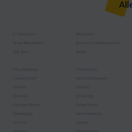
All
2-Persoons
Abstract
Area Movement
Auction Compensation
Big Box
Bingo
City Building
Civilization
Coöperatief
Deck Opbouwen
Dieren
Disney
Draken
Drawing
Escape Room
Expertspel
Geheugen
Geschiedenis
Horror
Humor
Ketens
Kickstarter