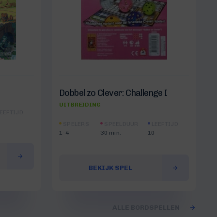
Dobbel zo Clever: Challenge I
UITBREIDING
EEFTIJD
SPELERS
SPEELDUUR
LEEFTIJD
1-4
30 min.
10
BEKIJK SPEL
ALLE BORDSPELLEN