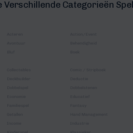
e Verschillende Categorieën Spe
Acteren
Action/Event
Avontuur
Behendigheid
Bluf
Boek
Collectables
Comic / Stripboek
Deckbuilder
Deductie
Dobbelspel
Dobbelstenen
Economie
Educatief
Familiespel
Fantasy
Getallen
Hand Management
Income
Industrie
Kinderspel
Klassieker