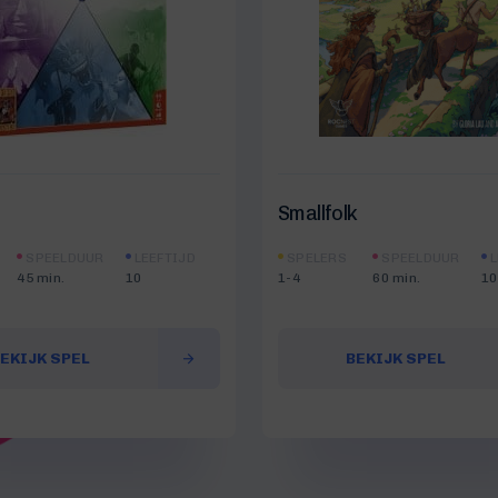
Smallfolk
SPEELDUUR
LEEFTIJD
SPELERS
SPEELDUUR
L
45 min.
10
1-4
60 min.
10
EKIJK SPEL
BEKIJK SPEL