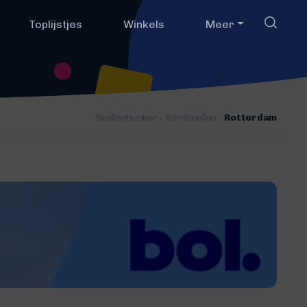
Toplijstjes
Winkels
Meer
Spellenbunker
-
Bordspellen
-
Rotterdam