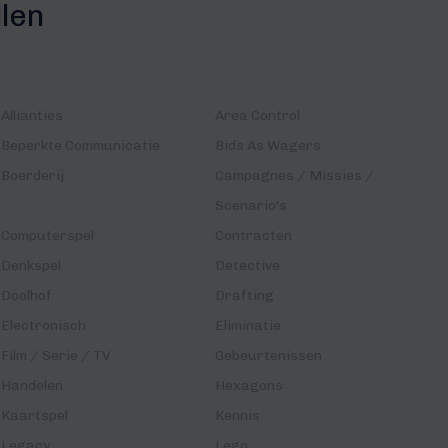
llen
Allianties
Area Control
Beperkte Communicatie
Bids As Wagers
Boerderij
Campagnes / Missies /
Scenario's
Computerspel
Contracten
Denkspel
Detective
Doolhof
Drafting
Electronisch
Eliminatie
Film / Serie / TV
Gebeurtenissen
Handelen
Hexagons
Kaartspel
Kennis
Legacy
Lego