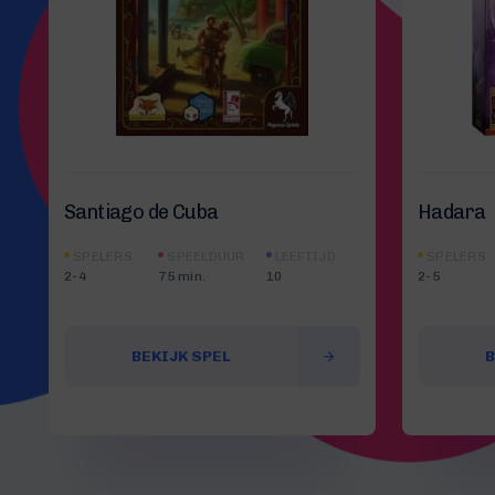
Santiago de Cuba
Hadara
SPELERS
SPEELDUUR
LEEFTIJD
SPELERS
2-4
75 min.
10
2-5
BEKIJK SPEL
B