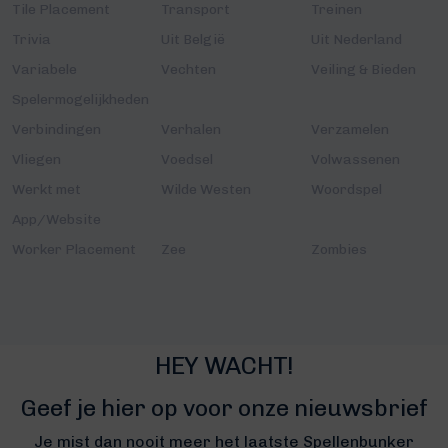
Tile Placement
Transport
Treinen
Trivia
Uit België
Uit Nederland
Variabele
Vechten
Veiling & Bieden
Spelermogelijkheden
Verbindingen
Verhalen
Verzamelen
Vliegen
Voedsel
Volwassenen
Werkt met
Wilde Westen
Woordspel
App/Website
Worker Placement
Zee
Zombies
HEY WACHT!
Geef je hier op voor onze nieuwsbrief
Je mist dan nooit meer het laatste Spellenbunker