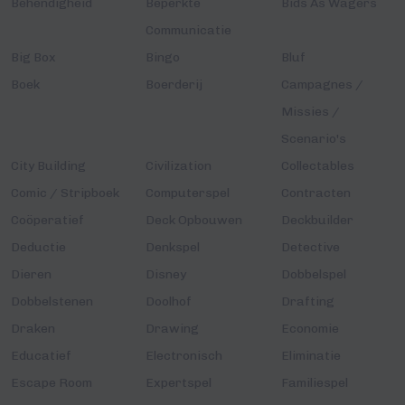
Behendigheid
Beperkte
Bids As Wagers
Communicatie
Big Box
Bingo
Bluf
Boek
Boerderij
Campagnes /
Missies /
Scenario's
City Building
Civilization
Collectables
Comic / Stripboek
Computerspel
Contracten
Coöperatief
Deck Opbouwen
Deckbuilder
Deductie
Denkspel
Detective
Dieren
Disney
Dobbelspel
Dobbelstenen
Doolhof
Drafting
Draken
Drawing
Economie
Educatief
Electronisch
Eliminatie
Escape Room
Expertspel
Familiespel