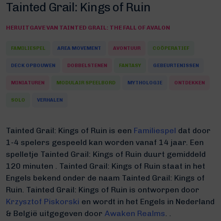
Tainted Grail: Kings of Ruin
HERUITGAVE VAN
TAINTED GRAIL: THE FALL OF AVALON
FAMILIESPEL
AREA MOVEMENT
AVONTUUR
COÖPERATIEF
DECK OPBOUWEN
DOBBELSTENEN
FANTASY
GEBEURTENISSEN
MINIATUREN
MODULAIR SPEELBORD
MYTHOLOGIE
ONTDEKKEN
SOLO
VERHALEN
Tainted Grail: Kings of Ruin is een
Familiespel
dat door
1-4 spelers gespeeld kan worden vanaf 14 jaar. Een
spelletje Tainted Grail: Kings of Ruin duurt gemiddeld
120 minuten
.
Tainted Grail: Kings of Ruin staat in het
Engels bekend onder de naam Tainted Grail: Kings of
Ruin.
Tainted Grail: Kings of Ruin is ontworpen door
Krzysztof Piskorski
en wordt in het Engels in Nederland
& België uitgegeven door
Awaken Realms
. .