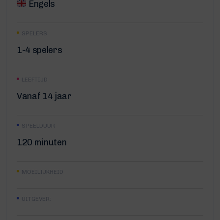
Engels
SPELERS
1-4 spelers
LEEFTIJD
Vanaf 14 jaar
SPEELDUUR
120 minuten
MOEILIJKHEID
UITGEVER: