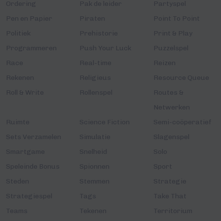
Ordering
Pak de leider
Partyspel
Pen en Papier
Piraten
Point To Point
Politiek
Prehistorie
Print & Play
Programmeren
Push Your Luck
Puzzelspel
Race
Real-time
Reizen
Rekenen
Religieus
Resource Queue
Roll & Write
Rollenspel
Routes &
Netwerken
Ruimte
Science Fiction
Semi-coöperatief
Sets Verzamelen
Simulatie
Slagenspel
Smartgame
Snelheid
Solo
Speleinde Bonus
Spionnen
Sport
Steden
Stemmen
Strategie
Strategiespel
Tags
Take That
Teams
Tekenen
Territorium