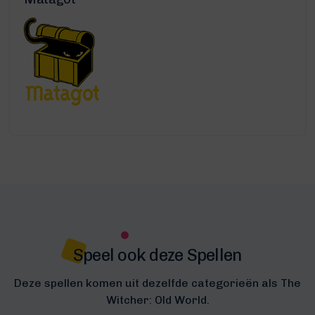
Speel ook deze Spellen
Deze spellen komen uit dezelfde categorieën als The
Witcher: Old World.