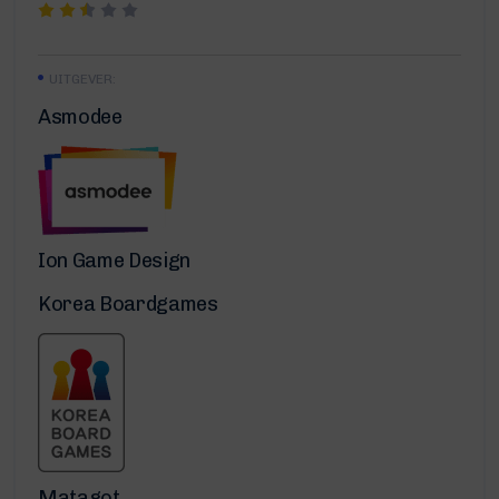
UITGEVER:
Asmodee
Ion Game Design
Korea Boardgames
Matagot