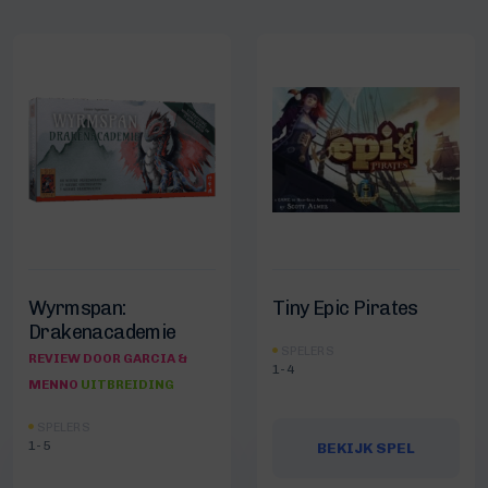
Wyrmspan:
Tiny Epic Pirates
Drakenacademie
SPELERS
REVIEW DOOR GARCIA &
1-4
MENNO
UITBREIDING
SPELERS
1-5
BEKIJK SPEL