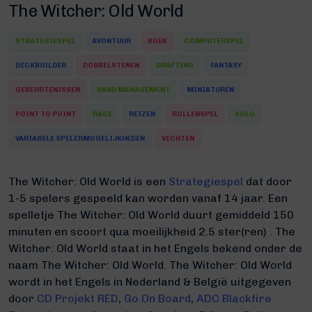
The Witcher: Old World
STRATEGIESPEL
AVONTUUR
BOEK
COMPUTERSPEL
DECKBUILDER
DOBBELSTENEN
DRAFTING
FANTASY
GEBEURTENISSEN
HAND MANAGEMENT
MINIATUREN
POINT TO POINT
RACE
REIZEN
ROLLENSPEL
SOLO
VARIABELE SPELERMOGELIJKHEDEN
VECHTEN
The Witcher: Old World is een
Strategiespel
dat door
1-5 spelers gespeeld kan worden vanaf 14 jaar. Een
spelletje The Witcher: Old World duurt gemiddeld 150
minuten
en scoort qua moeilijkheid 2.5 ster(ren) .
The
Witcher: Old World staat in het Engels bekend onder de
naam The Witcher: Old World.
The Witcher: Old World
wordt in het Engels in Nederland & België uitgegeven
door
CD Projekt RED
,
Go On Board
,
ADC Blackfire