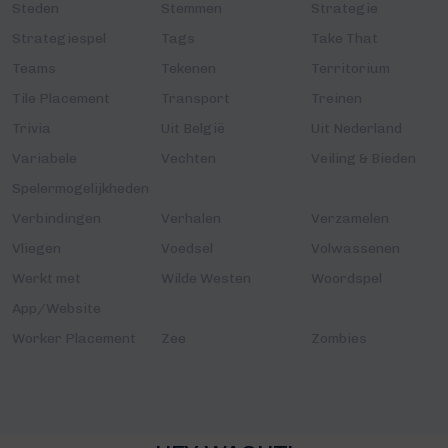
Steden
Stemmen
Strategie
Strategiespel
Tags
Take That
Teams
Tekenen
Territorium
Tile Placement
Transport
Treinen
Trivia
Uit België
Uit Nederland
Variabele
Vechten
Veiling & Bieden
Spelermogelijkheden
Verbindingen
Verhalen
Verzamelen
Vliegen
Voedsel
Volwassenen
Werkt met
Wilde Westen
Woordspel
App/Website
Worker Placement
Zee
Zombies