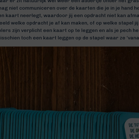
aar er zit natuurlijk wel weer een addertje onder het gras
ag niet communiceren over de kaarten die je in je hand he
en kaart neerlegt, waardoor jij een opdracht niet kan afm
eeld welke opdracht je af kan maken, of op welke stapel jij 
lers zijn verplicht een kaart op te leggen en als je pech he
isschien toch een kaart leggen op de stapel waar ze ‘vana