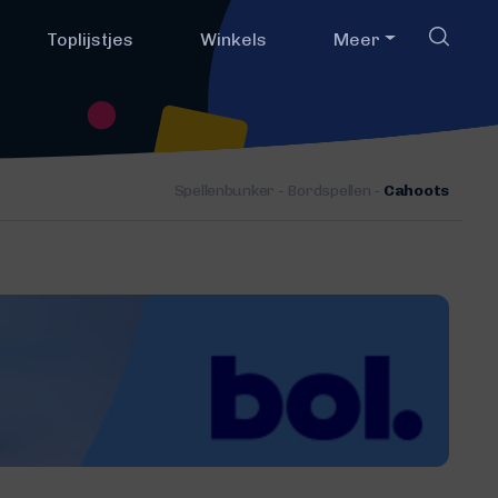
Toplijstjes
Winkels
Meer
Spellenbunker
-
Bordspellen
-
Cahoots