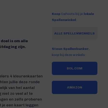
Koop
Cahoots bij je
lokale
Spellenwinkel
:
ALLE SPELLENWINKELS
 doel is om alle
itdaging zijn.
Steun Spellenbunker
,
koop bij deze winkels:
BOL.COM
pelers 4 kleurenkaarten
hten jullie deze ronde
elijk van het aantal
AMAZON
niet zo veel af te
tdagen en zelfs proberen
t je een kaart leggen