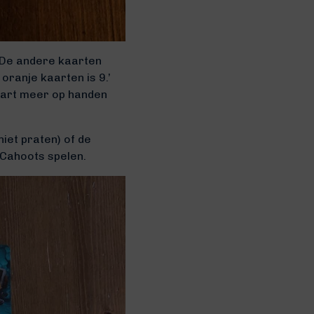
. De andere kaarten
 oranje kaarten is 9.’
kaart meer op handen
iet praten) of de
i Cahoots spelen.