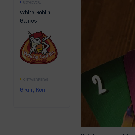
UITGEVER:
White Goblin
Games
ONTWERPER(S)
Gruhl, Ken