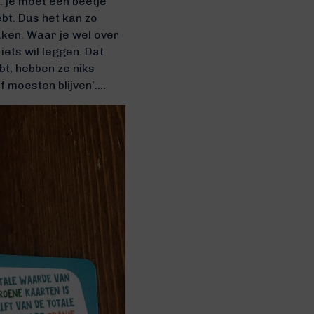
: je moet een beetje
bt. Dus het kan zo
aken. Waar je wel over
iets wil leggen. Dat
bt, hebben ze niks
f moesten blijven’….