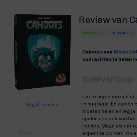
Review van C
FAMILIESPEL
COÖPERATIEF
Cahoots van
White Go
opdrachten te halen vo
Spelverloop
Om te beginnen schud j
in hun hand. Er komen o
Nog 6 Foto's >
moeten halen en leg je 
spelers en ook van het 
ronden. Maar als dat vo
expert te worden. Op e
TAAL