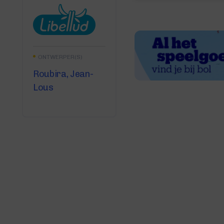
ONTWERPER(S)
Roubira, Jean-
Lous