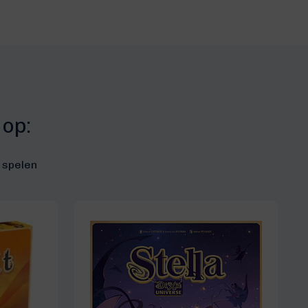
 op:
 spelen