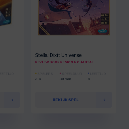
Stella: Dixit Universe
REVIEW DOOR REMON & CHANTAL
EEFTIJD
SPELERS
SPEELDUUR
LEEFTIJD
3-6
30 min.
8
BEKIJK SPEL