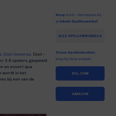
Koop
Dixit – Harmonies bij
je
lokale Spellenwinkel
:
ALLE SPELLENWINKELS
Steun Spellenbunker
,
a: Dixit Universe
.
Dixit –
koop bij deze winkels:
or 3-6 spelers gespeeld
ten
en scoort qua
 wordt in het
BOL.COM
ies bij een van de
AMAZON