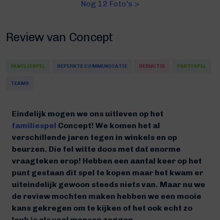
Nog 12 Foto's >
Review van Concept
FAMILIESPEL
BEPERKTE COMMUNICATIE
DEDUCTIE
PARTYSPEL
TEAMS
Eindelijk mogen we ons uitleven op het
familiespel
Concept! We komen het al
verschillende jaren tegen in winkels en op
beurzen. Die fel witte doos met dat enorme
vraagteken erop! Hebben een aantal keer op het
punt gestaan dit spel te kopen maar het kwam er
uiteindelijk gewoon steeds niets van. Maar nu we
de review mochten maken hebben we een mooie
kans gekregen om te kijken of het ook echt zo
leuk is als veel mensen zeggen.