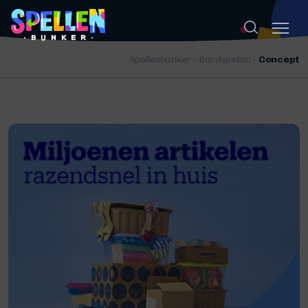
Spellenbunker
-
Bordspellen
-
Concept