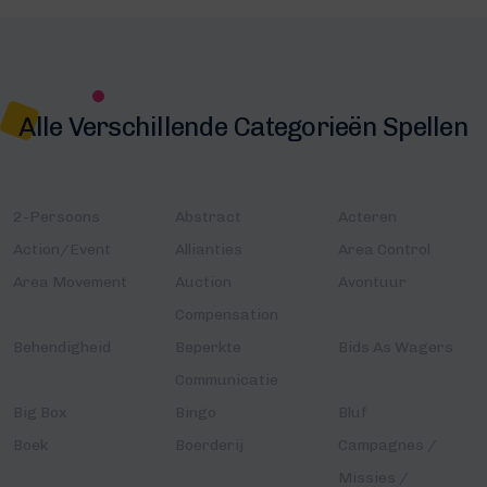
Alle Verschillende Categorieën Spellen
2-Persoons
Abstract
Acteren
Action/Event
Allianties
Area Control
Area Movement
Auction
Avontuur
Compensation
Behendigheid
Beperkte
Bids As Wagers
Communicatie
Big Box
Bingo
Bluf
Boek
Boerderij
Campagnes /
Missies /