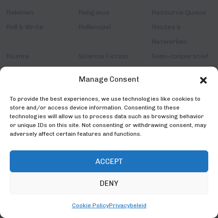
Rekenen
Religieus
Resource Queue
Roll & Write
Rollenspel
Routes &
Netwerken
Ruimte
Science Fiction
Semi-coöperatief
Sets Verzamelen
Simulatie
Slagenspel
Manage Consent
Smartgame
Snelheid
Solo
To provide the best experiences, we use technologies like cookies to
Speleinde Bonus
Spionnen
Sport
store and/or access device information. Consenting to these
Steden
Stemmen
Strategie
technologies will allow us to process data such as browsing behavior
or unique IDs on this site. Not consenting or withdrawing consent, may
Strategiespel
Tags
Take That
adversely affect certain features and functions.
Teams
Tekenen
Territorium
Tile Placement
Transport
Treinen
ACCEPT
Trivia
Uit België
Uit Nederland
DENY
Variabele
Vechten
Veiling & Bieden
Spelermogelijkheden
Cookie Policy
Privacybeleid
Verbindingen
Verhalen
Verzamelen