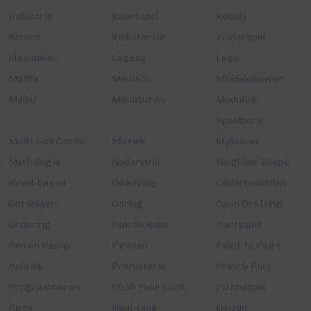
Industrie
Kaartspel
Kennis
Ketens
Kickstarter
Kinderspel
Klassieker
Legacy
Lego
Maffia
Medisch
Middeleeuwen
Milieu
Miniaturen
Modulair
Speelbord
Multi-Use Cards
Muziek
Mysterie
Mythologie
Nederland
Neighbor Scope
Novel-based
Omkoping
Onderhandelen
Ontdekken
Oorlog
Open Drafting
Ordering
Pak de leider
Partyspel
Pen en Papier
Piraten
Point To Point
Politiek
Prehistorie
Print & Play
Programmeren
Push Your Luck
Puzzelspel
Race
Real-time
Reizen