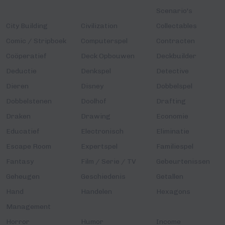
Scenario's
City Building
Civilization
Collectables
Comic / Stripboek
Computerspel
Contracten
Coöperatief
Deck Opbouwen
Deckbuilder
Deductie
Denkspel
Detective
Dieren
Disney
Dobbelspel
Dobbelstenen
Doolhof
Drafting
Draken
Drawing
Economie
Educatief
Electronisch
Eliminatie
Escape Room
Expertspel
Familiespel
Fantasy
Film / Serie / TV
Gebeurtenissen
Geheugen
Geschiedenis
Getallen
Hand
Handelen
Hexagons
Management
Horror
Humor
Income