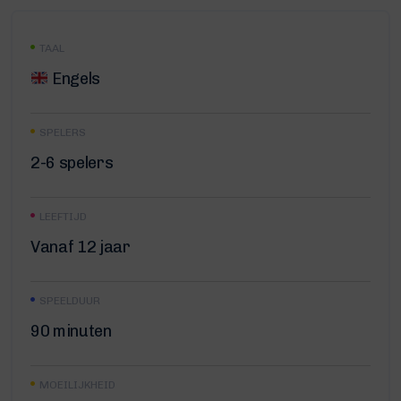
TAAL
Engels
SPELERS
2-6 spelers
LEEFTIJD
Vanaf 12 jaar
SPEELDUUR
90 minuten
MOEILIJKHEID