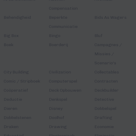
Compensation
Behendigheid
Beperkte
Bids As Wagers
Communicatie
Big Box
Bingo
Bluf
Boek
Boerderij
Campagnes /
Missies /
Scenario's
City Building
Civilization
Collectables
Comic / Stripboek
Computerspel
Contracten
Coöperatief
Deck Opbouwen
Deckbuilder
Deductie
Denkspel
Detective
Dieren
Disney
Dobbelspel
Dobbelstenen
Doolhof
Drafting
Draken
Drawing
Economie
Educatief
Electronisch
Eliminatie