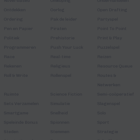
Novel-based
Omkoping
Onderhandelen
Ontdekken
Oorlog
Open Drafting
Ordering
Pak de leider
Partyspel
Pen en Papier
Piraten
Point To Point
Politiek
Prehistorie
Print & Play
Programmeren
Push Your Luck
Puzzelspel
Race
Real-time
Reizen
Rekenen
Religieus
Resource Queue
Roll & Write
Rollenspel
Routes &
Netwerken
Ruimte
Science Fiction
Semi-coöperatief
Sets Verzamelen
Simulatie
Slagenspel
Smartgame
Snelheid
Solo
Speleinde Bonus
Spionnen
Sport
Steden
Stemmen
Strategie