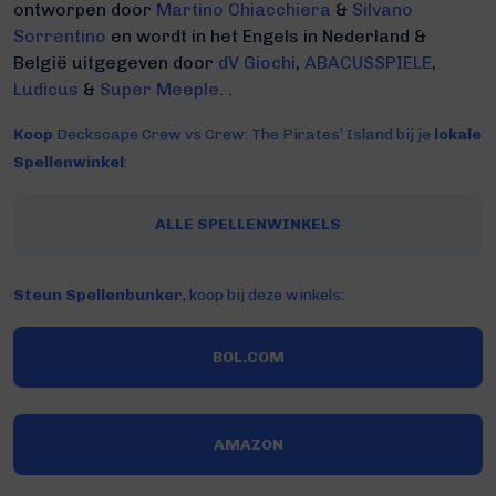
ontworpen door
Martino Chiacchiera
&
Silvano
Sorrentino
en wordt in het Engels in Nederland &
België uitgegeven door
dV Giochi
,
ABACUSSPIELE
,
Ludicus
&
Super Meeple
. .
Koop
Deckscape Crew vs Crew: The Pirates’ Island bij je
lokale
Spellenwinkel
:
ALLE SPELLENWINKELS
Steun Spellenbunker
, koop bij deze winkels:
BOL.COM
AMAZON