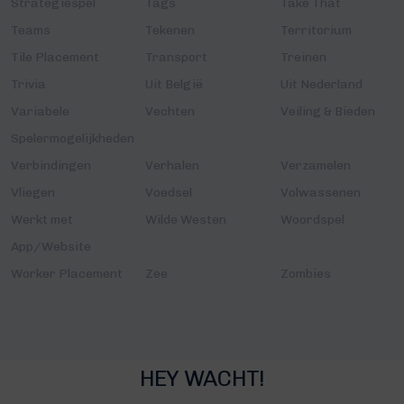
Strategiespel
Tags
Take That
Teams
Tekenen
Territorium
Tile Placement
Transport
Treinen
Trivia
Uit België
Uit Nederland
Variabele
Vechten
Veiling & Bieden
Spelermogelijkheden
Verbindingen
Verhalen
Verzamelen
Vliegen
Voedsel
Volwassenen
Werkt met
Wilde Westen
Woordspel
App/Website
Worker Placement
Zee
Zombies
HEY WACHT!