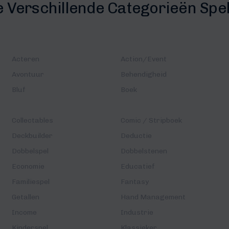
e Verschillende Categorieën Spe
Acteren
Action/Event
Avontuur
Behendigheid
Bluf
Boek
Collectables
Comic / Stripboek
Deckbuilder
Deductie
Dobbelspel
Dobbelstenen
Economie
Educatief
Familiespel
Fantasy
Getallen
Hand Management
Income
Industrie
Kinderspel
Klassieker