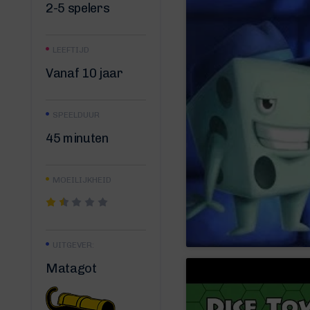
2-5 spelers
LEEFTIJD
Vanaf 10 jaar
SPEELDUUR
45 minuten
MOEILIJKHEID
UITGEVER:
Matagot