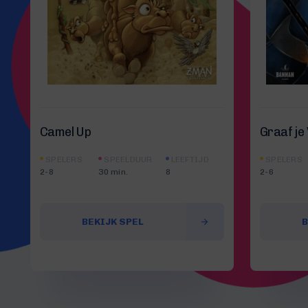
Camel Up
Graaf je 
SPELERS
SPEELDUUR
LEEFTIJD
SPELERS
2-8
30 min.
8
2-6
BEKIJK SPEL
B