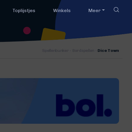
Toplijstjes
Winkels
Meer
Spellenbunker
-
Bordspellen
-
Dice Town