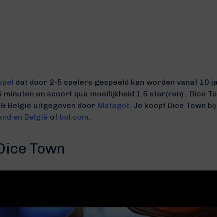
spel
dat door 2-5 spelers gespeeld kan worden vanaf 10 jaa
5 minuten
en scoort qua moeilijkheid 1.5 ster(ren) .
Dice To
 & België uitgegeven door
Matagot
. Je koopt Dice Town bi
and en België
of
bol.com
.
 Dice Town