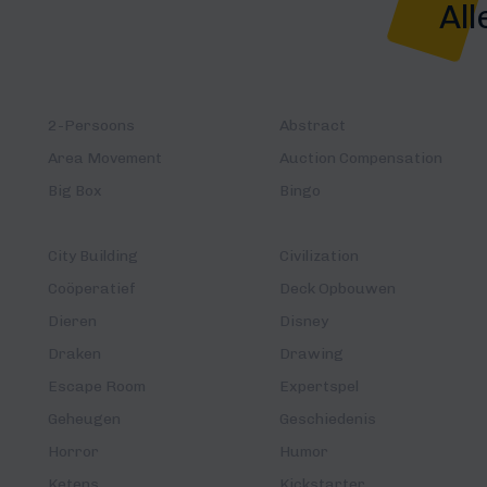
All
2-Persoons
Abstract
Area Movement
Auction Compensation
Big Box
Bingo
City Building
Civilization
Coöperatief
Deck Opbouwen
Dieren
Disney
Draken
Drawing
Escape Room
Expertspel
Geheugen
Geschiedenis
Horror
Humor
Ketens
Kickstarter