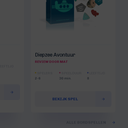
Diepzee Avontuur
REVIEW DOOR MAT
EEFTIJD
SPELERS
SPEELDUUR
LEEFTIJD
2-6
30 min.
8
BEKIJK SPEL
ALLE BORDSPELLEN