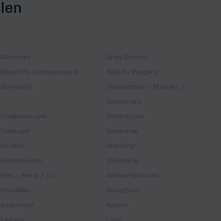
llen
Allianties
Area Control
Beperkte Communicatie
Bids As Wagers
Boerderij
Campagnes / Missies /
Scenario's
Computerspel
Contracten
Denkspel
Detective
Doolhof
Drafting
Electronisch
Eliminatie
Film / Serie / TV
Gebeurtenissen
Handelen
Hexagons
Kaartspel
Kennis
Legacy
Lego