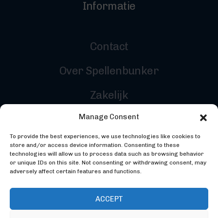
Informatie
Contact
Over Spellenbunker
Zakelijk
Manage Consent
Reviewers
To provide the best experiences, we use technologies like cookies to
Inloggen
store and/or access device information. Consenting to these
technologies will allow us to process data such as browsing behavior
or unique IDs on this site. Not consenting or withdrawing consent, may
adversely affect certain features and functions.
ACCEPT