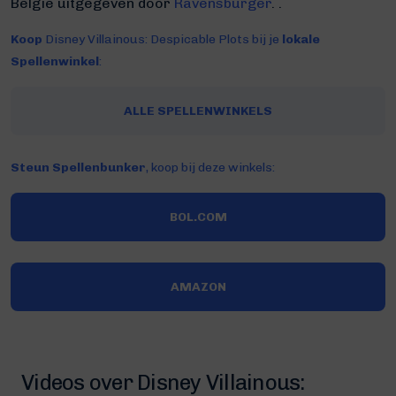
België uitgegeven door
Ravensburger
. .
Koop
Disney Villainous: Despicable Plots bij je
lokale
Spellenwinkel
:
ALLE SPELLENWINKELS
Steun Spellenbunker
, koop bij deze winkels:
BOL.COM
AMAZON
Videos over Disney Villainous: