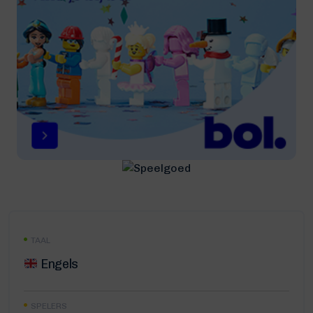
TAAL
Engels
SPELERS