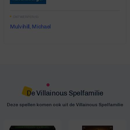
ONTWERPER(S)
Mulvihill, Michael
De Villainous Spelfamilie
Deze spellen komen ook uit de Villainous Spelfamilie