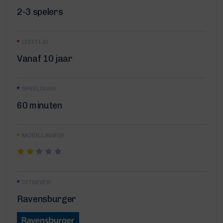
2-3 spelers
LEEFTIJD
Vanaf 10 jaar
SPEELDUUR
60 minuten
MOEILIJKHEID
UITGEVER:
Ravensburger