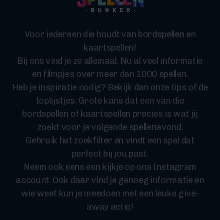
Voor iedereen die houdt van bordspellen en
kaartspellen!
Bij ons vind je ze allemaal. Nu al veel informatie
en filmpjes over meer dan 1000 spellen.
Heb je inspiratie nodig? Bekijk dan onze tips of de
toplijstjes. Grote kans dat een van die
bordspellen of kaartspellen precies is wat jij
zoekt voor je volgende spellenavond.
Gebruik het zoekfilter en vindt een spel dat
perfect bij jou past.
Neem ook eens een kijkje op ons Instagram
account. Ook daar vind je genoeg informatie en
wie weet kun je meedoen met een leuke give-
away actie!