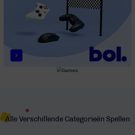
Alle Verschillende Categorieën Spellen