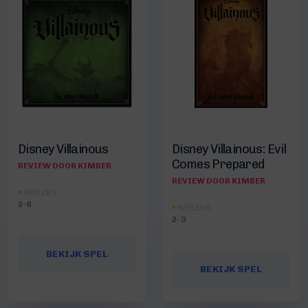
Disney Villainous
Disney Villainous: Evil
Comes Prepared
REVIEW DOOR KIMBER
REVIEW DOOR KIMBER
SPELERS
2-6
SPELERS
2-3
BEKIJK SPEL
BEKIJK SPEL