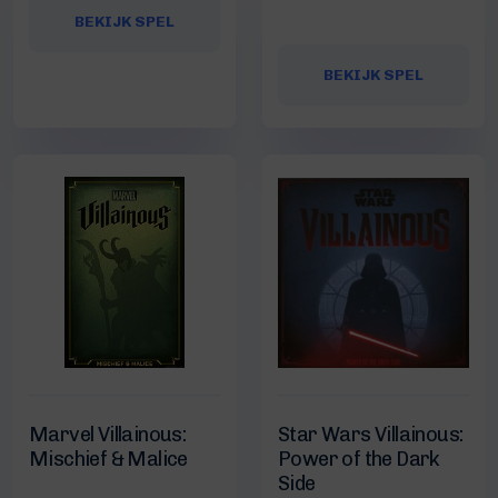
BEKIJK SPEL
BEKIJK SPEL
Marvel Villainous:
Star Wars Villainous:
Mischief & Malice
Power of the Dark
Side