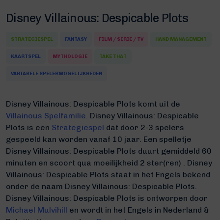
Disney Villainous: Despicable Plots
STRATEGIESPEL
FANTASY
FILM / SERIE / TV
HAND MANAGEMENT
KAARTSPEL
MYTHOLOGIE
TAKE THAT
VARIABELE SPELERMOGELIJKHEDEN
Disney Villainous: Despicable Plots komt uit de
Villainous Spelfamilie.
Disney Villainous: Despicable
Plots is een
Strategiespel
dat door 2-3 spelers
gespeeld kan worden vanaf 10 jaar. Een spelletje
Disney Villainous: Despicable Plots duurt gemiddeld 60
minuten
en scoort qua moeilijkheid 2 ster(ren) .
Disney
Villainous: Despicable Plots staat in het Engels bekend
onder de naam Disney Villainous: Despicable Plots.
Disney Villainous: Despicable Plots is ontworpen door
Michael Mulvihill
en wordt in het Engels in Nederland &