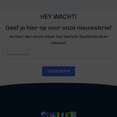
HEY WACHT!
Geef je hier op voor onze nieuwsbrief
Je mist dan nooit meer het laatste Spellenbunker
nieuws!
Nieuwsbrief
VERZENDEN