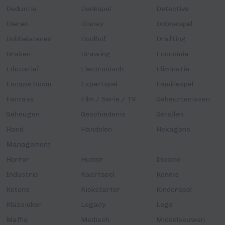
Deductie
Denkspel
Detective
Dieren
Disney
Dobbelspel
Dobbelstenen
Doolhof
Drafting
Draken
Drawing
Economie
Educatief
Electronisch
Eliminatie
Escape Room
Expertspel
Familiespel
Fantasy
Film / Serie / TV
Gebeurtenissen
Geheugen
Geschiedenis
Getallen
Hand
Handelen
Hexagons
Management
Horror
Humor
Income
Industrie
Kaartspel
Kennis
Ketens
Kickstarter
Kinderspel
Klassieker
Legacy
Lego
Maffia
Medisch
Middeleeuwen