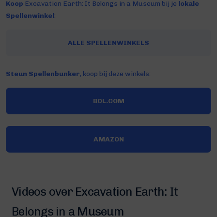
Koop
Excavation Earth: It Belongs in a Museum bij je
lokale
Spellenwinkel
:
ALLE SPELLENWINKELS
Steun Spellenbunker
, koop bij deze winkels:
BOL.COM
AMAZON
Videos over Excavation Earth: It
Belongs in a Museum