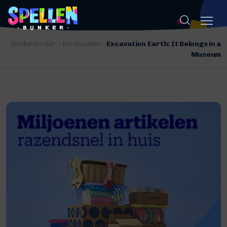
Spellenbunker
-
Bordspellen
-
Excavation Earth: It Belongs in a
Museum