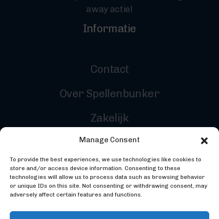
away actie!
Informatie
Contact
Over Spellenbunker
Zakelijk
Manage Consent
Reviewers
To provide the best experiences, we use technologies like cookies to
Inloggen
store and/or access device information. Consenting to these
technologies will allow us to process data such as browsing behavior
or unique IDs on this site. Not consenting or withdrawing consent, may
adversely affect certain features and functions.