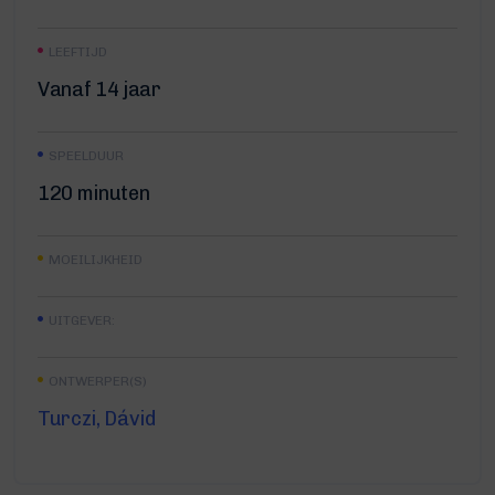
LEEFTIJD
Vanaf 14 jaar
SPEELDUUR
120 minuten
MOEILIJKHEID
UITGEVER:
ONTWERPER(S)
Turczi, Dávid