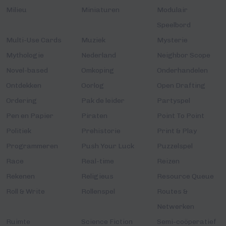
Milieu
Miniaturen
Modulair
Speelbord
Multi-Use Cards
Muziek
Mysterie
Mythologie
Nederland
Neighbor Scope
Novel-based
Omkoping
Onderhandelen
Ontdekken
Oorlog
Open Drafting
Ordering
Pak de leider
Partyspel
Pen en Papier
Piraten
Point To Point
Politiek
Prehistorie
Print & Play
Programmeren
Push Your Luck
Puzzelspel
Race
Real-time
Reizen
Rekenen
Religieus
Resource Queue
Roll & Write
Rollenspel
Routes &
Netwerken
Ruimte
Science Fiction
Semi-coöperatief