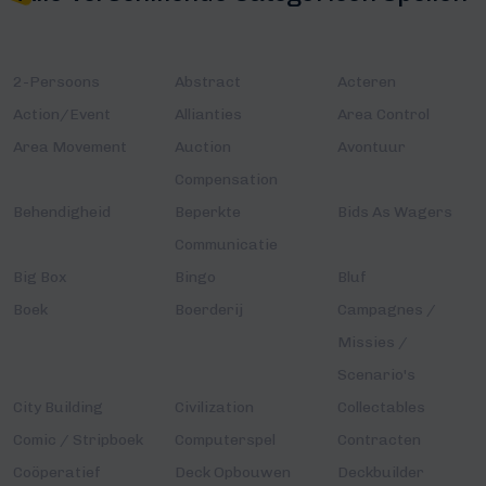
2-Persoons
Abstract
Acteren
Action/Event
Allianties
Area Control
Area Movement
Auction
Avontuur
Compensation
Behendigheid
Beperkte
Bids As Wagers
Communicatie
Big Box
Bingo
Bluf
Boek
Boerderij
Campagnes /
Missies /
Scenario's
City Building
Civilization
Collectables
Comic / Stripboek
Computerspel
Contracten
Coöperatief
Deck Opbouwen
Deckbuilder