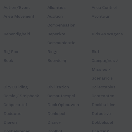
Action/Event
Allianties
Area Control
Area Movement
Auction
Avontuur
Compensation
Behendigheid
Beperkte
Bids As Wagers
Communicatie
Big Box
Bingo
Bluf
Boek
Boerderij
Campagnes /
Missies /
Scenario's
City Building
Civilization
Collectables
Comic / Stripboek
Computerspel
Contracten
Coöperatief
Deck Opbouwen
Deckbuilder
Deductie
Denkspel
Detective
Dieren
Disney
Dobbelspel
Dobbelstenen
Doolhof
Drafting