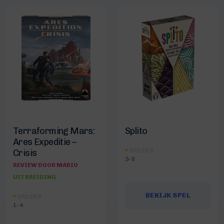
Terraforming Mars:
Splito
Ares Expeditie –
SPELERS
Crisis
3-8
REVIEW DOOR MARIO
UITBREIDING
BEKIJK SPEL
SPELERS
1-4