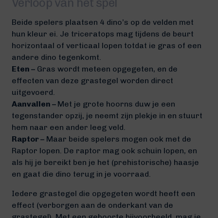
Verloop van het spel
Beide spelers plaatsen 4 dino’s op de velden met
hun kleur ei. Je triceratops mag tijdens de beurt
horizontaal of verticaal lopen totdat ie gras of een
andere dino tegenkomt.
Eten –
Gras wordt meteen opgegeten, en de
effecten van deze grastegel worden direct
uitgevoerd.
Aanvallen –
Met je grote hoorns duw je een
tegenstander opzij, je neemt zijn plekje in en stuurt
hem naar een ander leeg veld.
Raptor –
Maar beide spelers mogen ook met de
Raptor lopen. De raptor mag ook schuin lopen, en
als hij je bereikt ben je het (prehistorische) haasje
en gaat die dino terug in je voorraad.
Iedere grastegel die opgegeten wordt heeft een
effect (verborgen aan de onderkant van de
grastegel). Met een geboorte bijvoorbeeld, mag je