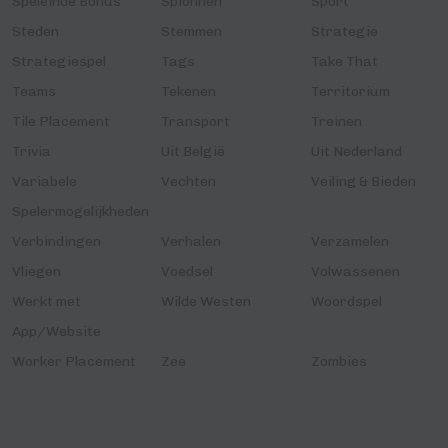
Speleinde Bonus
Spionnen
Sport
Steden
Stemmen
Strategie
Strategiespel
Tags
Take That
Teams
Tekenen
Territorium
Tile Placement
Transport
Treinen
Trivia
Uit België
Uit Nederland
Variabele
Vechten
Veiling & Bieden
Spelermogelijkheden
Verbindingen
Verhalen
Verzamelen
Vliegen
Voedsel
Volwassenen
Werkt met
Wilde Westen
Woordspel
App/Website
Worker Placement
Zee
Zombies