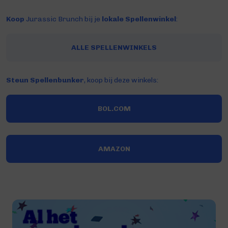
Koop
Jurassic Brunch bij je
lokale Spellenwinkel
:
ALLE SPELLENWINKELS
Steun Spellenbunker
, koop bij deze winkels:
BOL.COM
AMAZON