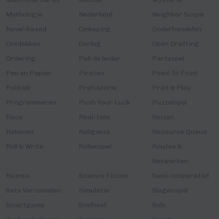
Mythologie
Nederland
Neighbor Scope
Novel-based
Omkoping
Onderhandelen
Ontdekken
Oorlog
Open Drafting
Ordering
Pak de leider
Partyspel
Pen en Papier
Piraten
Point To Point
Politiek
Prehistorie
Print & Play
Programmeren
Push Your Luck
Puzzelspel
Race
Real-time
Reizen
Rekenen
Religieus
Resource Queue
Roll & Write
Rollenspel
Routes &
Netwerken
Ruimte
Science Fiction
Semi-coöperatief
Sets Verzamelen
Simulatie
Slagenspel
Smartgame
Snelheid
Solo