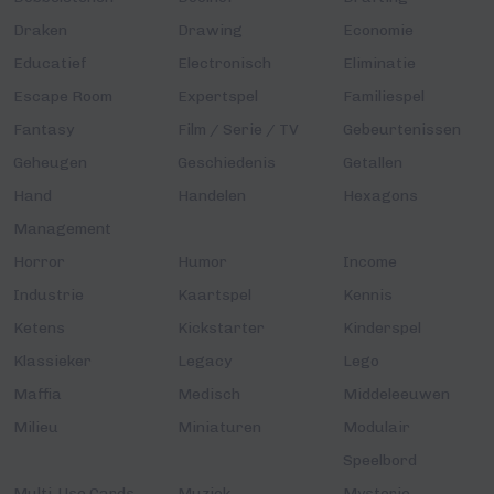
Draken
Drawing
Economie
Educatief
Electronisch
Eliminatie
Escape Room
Expertspel
Familiespel
Fantasy
Film / Serie / TV
Gebeurtenissen
Geheugen
Geschiedenis
Getallen
Hand
Handelen
Hexagons
Management
Horror
Humor
Income
Industrie
Kaartspel
Kennis
Ketens
Kickstarter
Kinderspel
Klassieker
Legacy
Lego
Maffia
Medisch
Middeleeuwen
Milieu
Miniaturen
Modulair
Speelbord
Multi-Use Cards
Muziek
Mysterie