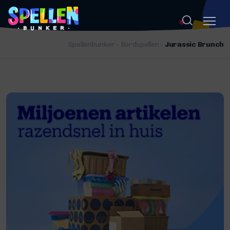
Spellenbunker
-
Bordspellen
-
Jurassic Brunch