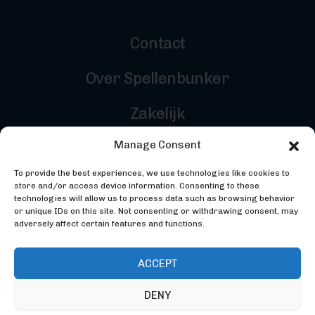
Contact
Over Spellenbunker
Zakelijk
Manage Consent
Reviewers
To provide the best experiences, we use technologies like cookies to
Inloggen
store and/or access device information. Consenting to these
technologies will allow us to process data such as browsing behavior
or unique IDs on this site. Not consenting or withdrawing consent, may
adversely affect certain features and functions.
ACCEPT
DENY
©2026 Spellenbunker - Gemaakt door
Codebunker