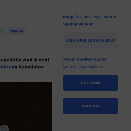
Koop
Rollecate bij je
lokale
Spellenwinkel
:
LO
TREINEN
ALLE SPELLENWINKELS
Steun Spellenbunker
,
nspelletje vind ik echt
rains
en Kolonisten
koop bij deze winkels:
BOL.COM
AMAZON