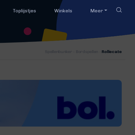
Toplijstjes
Winkels
Meer
Spellenbunker
-
Bordspellen
-
Rollecate