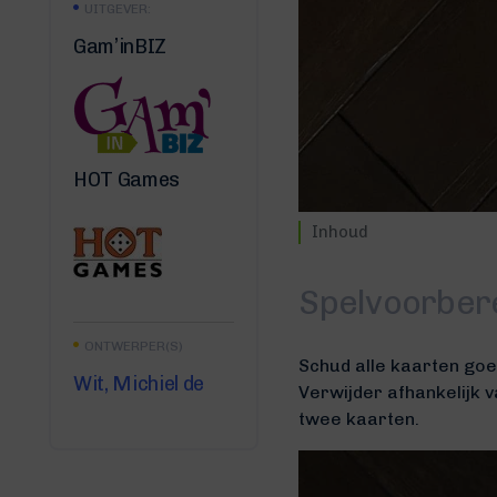
UITGEVER:
Gam’inBIZ
HOT Games
Inhoud
Spelvoorber
ONTWERPER(S)
Schud alle kaarten goe
Wit, Michiel de
Verwijder afhankelijk v
twee kaarten.