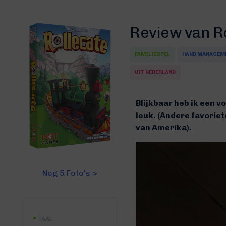
Review van R
FAMILIESPEL
HAND MANAGEM
UIT NEDERLAND
Blijkbaar heb ik een v
leuk. (Andere favoriet
van Amerika).
Nog 5 Foto's >
TAAL