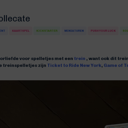
ollecate
ENT
KAARTSPEL
KICKSTARTER
MINIATUREN
PUSH YOUR LUCK
SO
oorliefde voor spelletjes met een
trein
, want ook dit trei
e treinspelletjes zijn
Ticket to Ride New York
,
Game of T