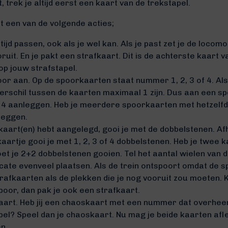
, trek je altijd eerst een kaart van de trekstapel.
t een van de volgende acties;
ijd passen, ook als je wel kan. Als je past zet je de locomot
oruit. En je pakt een strafkaart. Dit is de achterste kaart 
op jouw strafstapel.
or aan. Op de spoorkaarten staat nummer 1, 2, 3 of 4. Al
erschil tussen de kaarten maximaal 1 zijn. Dus aan een s
f 4 aanleggen. Heb je meerdere spoorkaarten met hetzelfd
leggen.
kaart(en) hebt aangelegd, gooi je met de dobbelstenen. Afh
artje gooi je met 1, 2, 3 of 4 dobbelstenen. Heb je twee 
t je 2+2 dobbelstenen gooien. Tel het aantal wielen van 
ecate evenveel plaatsen. Als de trein ontspoort omdat de s
rafkaarten als de plekken die je nog vooruit zou moeten. K
poor, dan pak je ook een strafkaart.
aart. Heb jij een chaoskaart met een nummer dat overhee
pel? Speel dan je chaoskaart. Nu mag je beide kaarten afl
n.