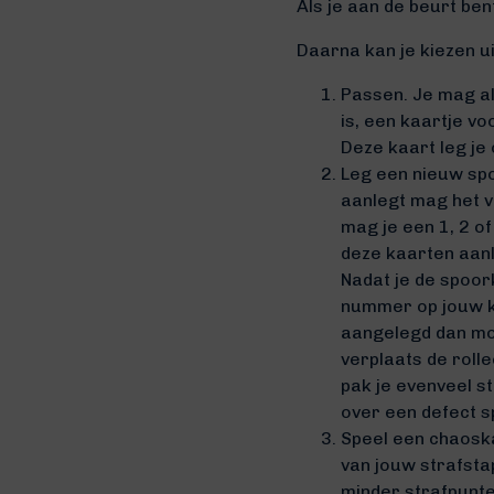
Als je aan de beurt bent
Daarna kan je kiezen ui
Passen. Je mag alt
is, een kaartje vo
Deze kaart leg je 
Leg een nieuw spo
aanlegt mag het v
mag je een 1, 2 o
deze kaarten aan
Nadat je de spoor
nummer op jouw ka
aangelegd dan moe
verplaats de roll
pak je evenveel st
over een defect s
Speel een chaosk
van jouw strafsta
minder strafpunte