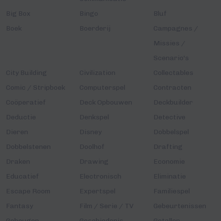
Big Box
Bingo
Bluf
Boek
Boerderij
Campagnes /
Missies /
Scenario's
City Building
Civilization
Collectables
Comic / Stripboek
Computerspel
Contracten
Coöperatief
Deck Opbouwen
Deckbuilder
Deductie
Denkspel
Detective
Dieren
Disney
Dobbelspel
Dobbelstenen
Doolhof
Drafting
Draken
Drawing
Economie
Educatief
Electronisch
Eliminatie
Escape Room
Expertspel
Familiespel
Fantasy
Film / Serie / TV
Gebeurtenissen
Geheugen
Geschiedenis
Getallen