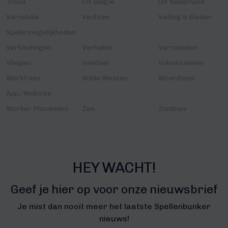
Trivia
Uit België
Uit Nederland
Variabele
Vechten
Veiling & Bieden
Spelermogelijkheden
Verbindingen
Verhalen
Verzamelen
Vliegen
Voedsel
Volwassenen
Werkt met
Wilde Westen
Woordspel
App/Website
Worker Placement
Zee
Zombies
HEY WACHT!
Geef je hier op voor onze nieuwsbrief
Je mist dan nooit meer het laatste Spellenbunker
nieuws!