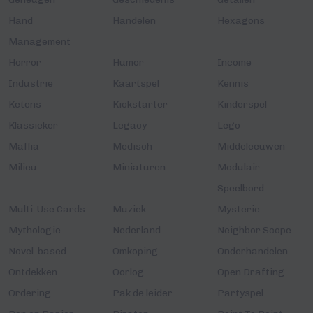
Hand
Handelen
Hexagons
Management
Horror
Humor
Income
Industrie
Kaartspel
Kennis
Ketens
Kickstarter
Kinderspel
Klassieker
Legacy
Lego
Maffia
Medisch
Middeleeuwen
Milieu
Miniaturen
Modulair
Speelbord
Multi-Use Cards
Muziek
Mysterie
Mythologie
Nederland
Neighbor Scope
Novel-based
Omkoping
Onderhandelen
Ontdekken
Oorlog
Open Drafting
Ordering
Pak de leider
Partyspel