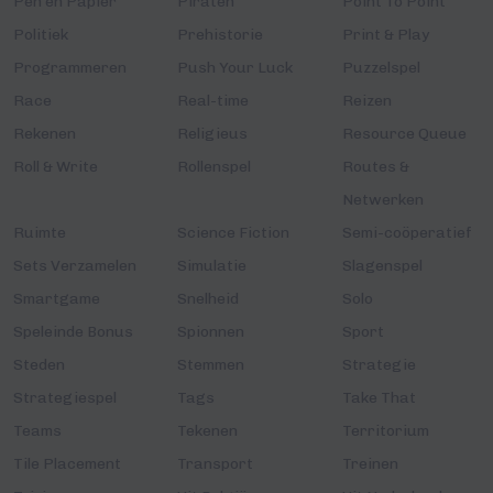
Pen en Papier
Piraten
Point To Point
Politiek
Prehistorie
Print & Play
Programmeren
Push Your Luck
Puzzelspel
Race
Real-time
Reizen
Rekenen
Religieus
Resource Queue
Roll & Write
Rollenspel
Routes &
Netwerken
Ruimte
Science Fiction
Semi-coöperatief
Sets Verzamelen
Simulatie
Slagenspel
Smartgame
Snelheid
Solo
Speleinde Bonus
Spionnen
Sport
Steden
Stemmen
Strategie
Strategiespel
Tags
Take That
Teams
Tekenen
Territorium
Tile Placement
Transport
Treinen