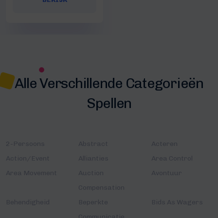
Alle Verschillende Categorieën
Spellen
2-Persoons
Abstract
Acteren
Action/Event
Allianties
Area Control
Area Movement
Auction
Avontuur
Compensation
Behendigheid
Beperkte
Bids As Wagers
Communicatie