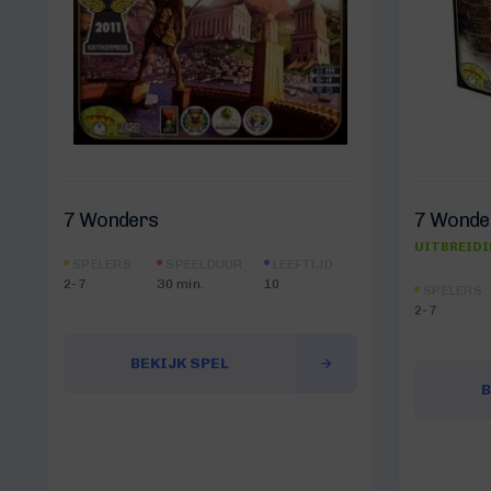
7 Wonders
7 Wonder
UITBREID
SPELERS
SPEELDUUR
LEEFTIJD
2-7
30 min.
10
SPELERS
2-7
BEKIJK SPEL
B