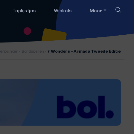
Toplijstjes
Winkels
Meer
lenbunker
-
Bordspellen
-
7 Wonders – Armada Tweede Editie