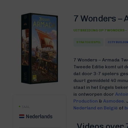
7 Wonders – 
UITBREIDING OP
7 WONDERS –
STRATEGIESPEL
CITY BUILDI
7 Wonders – Armada Twe
Tweede Editie komt uit 
dat door 3-7 spelers ge
duurt gemiddeld 40 min
staat in het Engels bek
is ontworpen door
Antoi
Production
&
Asmodee
.
TAAL
Nederland en België
of
b
Nederlands
Videos over