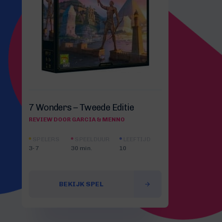
7 Wonders – Tweede Editie
REVIEW DOOR GARCIA & MENNO
SPELERS
SPEELDUUR
LEEFTIJD
3-7
30 min.
10
BEKIJK SPEL