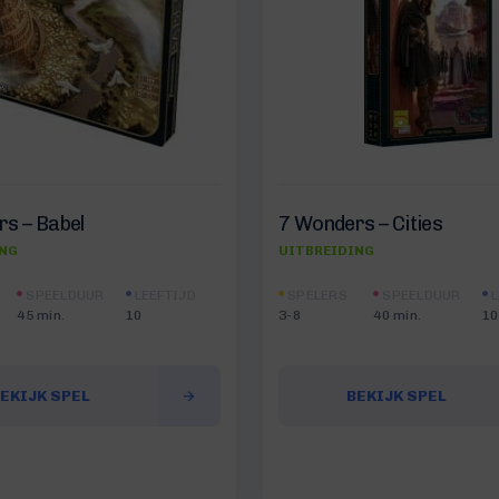
s – Babel
7 Wonders – Cities
ING
UITBREIDING
SPEELDUUR
LEEFTIJD
SPELERS
SPEELDUUR
L
45 min.
10
3-8
40 min.
10
EKIJK SPEL
BEKIJK SPEL