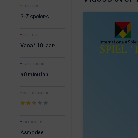
SPELERS
3-7 spelers
LEEFTIJD
Vanaf 10 jaar
SPEELDUUR
40 minuten
MOEILIJKHEID
UITGEVER:
Asmodee