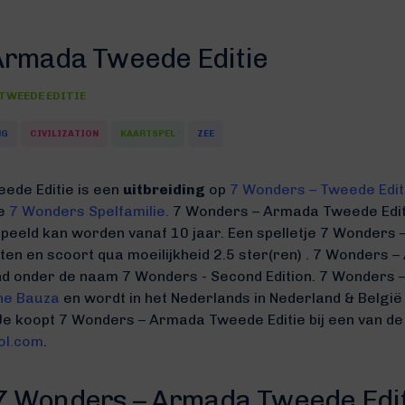
Armada Tweede Editie
 TWEEDE EDITIE
NG
CIVILIZATION
KAARTSPEL
ZEE
ede Editie is een
uitbreiding
op
7 Wonders – Tweede Edit
de
7 Wonders Spelfamilie.
7 Wonders – Armada Tweede Edit
speeld kan worden vanaf 10 jaar. Een spelletje 7 Wonders
uten
en scoort qua moeilijkheid 2.5 ster(ren) .
7 Wonders –
end onder de naam 7 Wonders - Second Edition.
7 Wonders –
ne Bauza
en wordt in het Nederlands in Nederland & Belgi
 Je koopt 7 Wonders – Armada Tweede Editie bij een van d
ol.com
.
 7 Wonders – Armada Tweede Edi