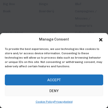
Big Box
Bingo
Bluf
Boek
Boerderij
Campagnes /
Missies /
Scenario's
City Building
Civilization
Collectables
Manage Consent
Comic / Stripboek
Computerspel
Contracten
Coöperatief
Deck Opbouwen
Deckbuilder
To provide the best experiences, we use technologies like cookies to
store and/or access device information. Consenting to these
Deductie
Denkspel
Detective
technologies will allow us to process data such as browsing behavior
Dieren
Disney
Dobbelspel
or unique IDs on this site. Not consenting or withdrawing consent, may
adversely affect certain features and functions.
Dobbelstenen
Doolhof
Drafting
Draken
Drawing
Economie
ACCEPT
Educatief
Electronisch
Eliminatie
DENY
Escape Room
Expertspel
Familiespel
Fantasy
Film / Serie / TV
Gebeurtenissen
Cookie Policy
Privacybeleid
Geheugen
Geschiedenis
Getallen