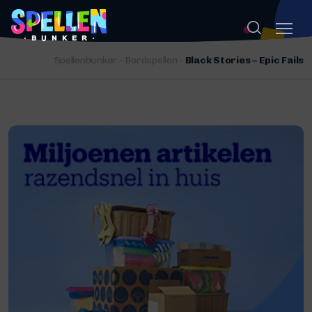
Spellenbunker
-
Bordspellen
-
Black Stories – Epic Fails