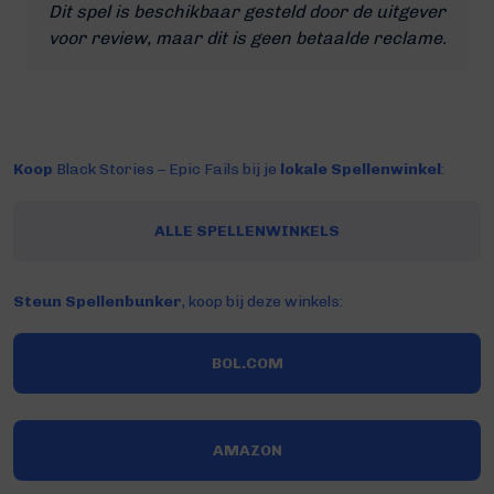
Dit spel is beschikbaar gesteld door de uitgever
voor review, maar dit is geen betaalde reclame.
Koop
Black Stories – Epic Fails bij je
lokale Spellenwinkel
:
ALLE SPELLENWINKELS
Steun Spellenbunker
, koop bij deze winkels:
BOL.COM
AMAZON