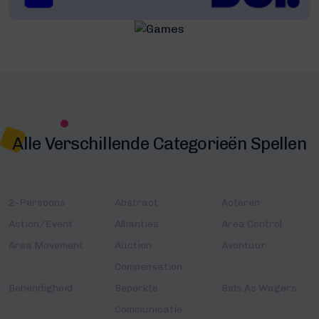
Alle Verschillende Categorieën Spellen
2-Persoons
Abstract
Acteren
Action/Event
Allianties
Area Control
Area Movement
Auction
Avontuur
Compensation
Behendigheid
Beperkte
Bids As Wagers
Communicatie