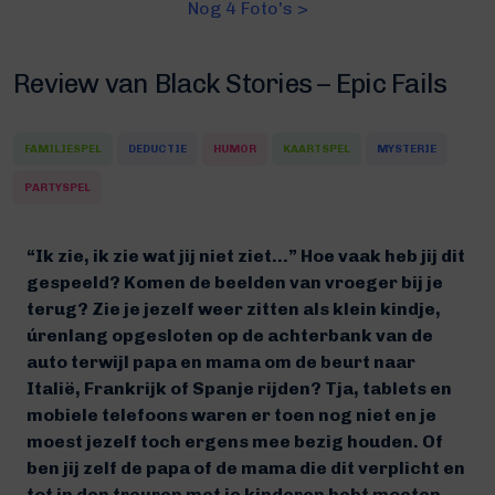
Nog 4 Foto's >
Review van Black Stories – Epic Fails
FAMILIESPEL
DEDUCTIE
HUMOR
KAARTSPEL
MYSTERIE
PARTYSPEL
“Ik zie, ik zie wat jij niet ziet…” Hoe vaak heb jij dit
gespeeld? Komen de beelden van vroeger bij je
terug? Zie je jezelf weer zitten als klein kindje,
úrenlang opgesloten op de achterbank van de
auto terwijl papa en mama om de beurt naar
Italië, Frankrijk of Spanje rijden? Tja, tablets en
mobiele telefoons waren er toen nog niet en je
moest jezelf toch ergens mee bezig houden. Of
ben jij zelf de papa of de mama die dit verplicht en
tot in den treuren met je kinderen hebt moeten