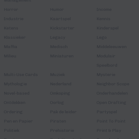
Management
Horror
Humor
Income
Industrie
Kaartspel
Kennis
Ketens
Kickstarter
Kinderspel
Klassieker
Legacy
Lego
Maffia
Medisch
Middeleeuwen
Milieu
Miniaturen
Modulair
Speelbord
Multi-Use Cards
Muziek
Mysterie
Mythologie
Nederland
Neighbor Scope
Novel-based
Omkoping
Onderhandelen
Ontdekken
Oorlog
Open Drafting
Ordering
Pak de leider
Partyspel
Pen en Papier
Piraten
Point To Point
Politiek
Prehistorie
Print & Play