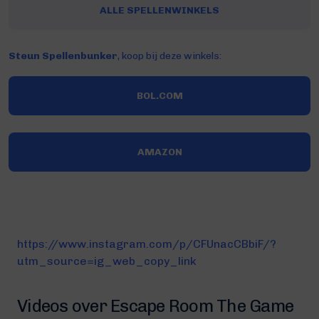
ALLE SPELLENWINKELS
Steun Spellenbunker
, koop bij deze winkels:
BOL.COM
AMAZON
https://www.instagram.com/p/CFUnacCBbiF/?
utm_source=ig_web_copy_link
Videos over Escape Room The Game