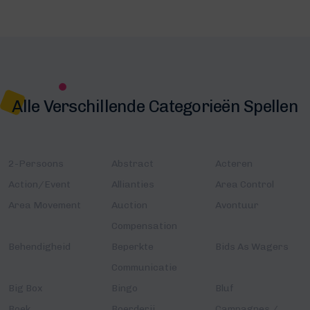
Alle Verschillende Categorieën Spellen
2-Persoons
Abstract
Acteren
Action/Event
Allianties
Area Control
Area Movement
Auction
Avontuur
Compensation
Behendigheid
Beperkte
Bids As Wagers
Communicatie
Big Box
Bingo
Bluf
Boek
Boerderij
Campagnes /