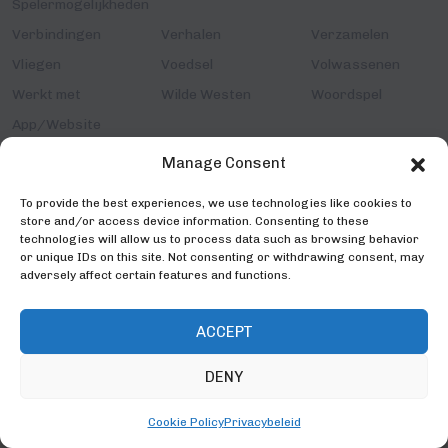
Spelermogelijkheden
Verbindingen
Verhalen
Verzamelen
Vliegen
Voedsel
Volwassenen
Werkt met
Wilde Westen
Woordspel
App/Website
Worker Placement
Zee
Zombies
Manage Consent
To provide the best experiences, we use technologies like cookies to
store and/or access device information. Consenting to these
technologies will allow us to process data such as browsing behavior
or unique IDs on this site. Not consenting or withdrawing consent, may
HEY WACHT!
adversely affect certain features and functions.
Geef je hier op voor onze nieuwsbrief
ACCEPT
Je mist dan nooit meer het laatste Spellenbunker
nieuws!
DENY
Nieuwsbrief
Cookie Policy
Privacybeleid