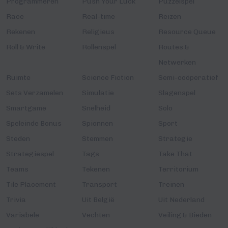
Programmeren
Push Your Luck
Puzzelspel
Race
Real-time
Reizen
Rekenen
Religieus
Resource Queue
Roll & Write
Rollenspel
Routes &
Netwerken
Ruimte
Science Fiction
Semi-coöperatief
Sets Verzamelen
Simulatie
Slagenspel
Smartgame
Snelheid
Solo
Speleinde Bonus
Spionnen
Sport
Steden
Stemmen
Strategie
Strategiespel
Tags
Take That
Teams
Tekenen
Territorium
Tile Placement
Transport
Treinen
Trivia
Uit België
Uit Nederland
Variabele
Vechten
Veiling & Bieden