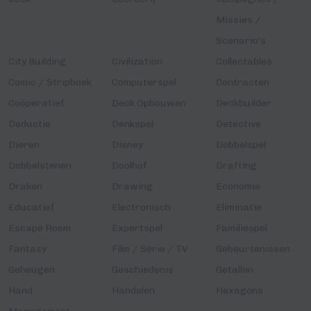
Missies /
Scenario's
City Building
Civilization
Collectables
Comic / Stripboek
Computerspel
Contracten
Coöperatief
Deck Opbouwen
Deckbuilder
Deductie
Denkspel
Detective
Dieren
Disney
Dobbelspel
Dobbelstenen
Doolhof
Drafting
Draken
Drawing
Economie
Educatief
Electronisch
Eliminatie
Escape Room
Expertspel
Familiespel
Fantasy
Film / Serie / TV
Gebeurtenissen
Geheugen
Geschiedenis
Getallen
Hand
Handelen
Hexagons