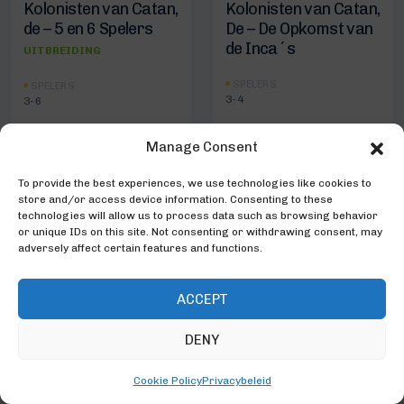
Kolonisten van Catan,
Kolonisten van Catan,
de – 5 en 6 Spelers
De – De Opkomst van
de Inca´s
UITBREIDING
SPELERS
SPELERS
3-4
3-6
Manage Consent
BEKIJK SPEL
BEKIJK SPEL
To provide the best experiences, we use technologies like cookies to
store and/or access device information. Consenting to these
technologies will allow us to process data such as browsing behavior
or unique IDs on this site. Not consenting or withdrawing consent, may
adversely affect certain features and functions.
ACCEPT
DENY
Cookie Policy
Privacybeleid