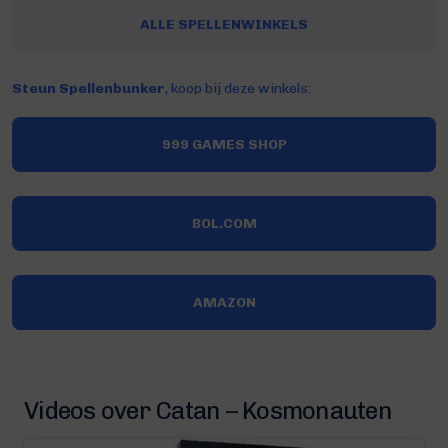
ALLE SPELLENWINKELS
Steun Spellenbunker
, koop bij deze winkels:
999 GAMES SHOP
BOL.COM
AMAZON
Videos over Catan – Kosmonauten