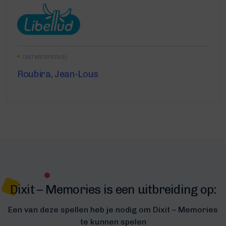
ONTWERPER(S)
Roubira, Jean-Lous
Dixit – Memories is een uitbreiding op:
Een van deze spellen heb je nodig om Dixit – Memories
te kunnen spelen