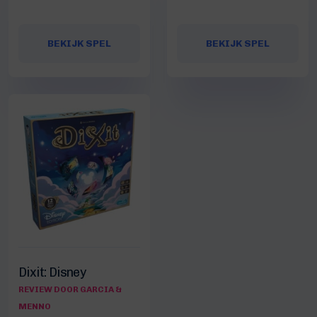
BEKIJK SPEL
BEKIJK SPEL
Dixit: Disney
REVIEW DOOR GARCIA &
MENNO