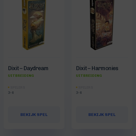
Dixit – Daydream
Dixit – Harmonies
UITBREIDING
UITBREIDING
SPELERS
SPELERS
3-6
3-6
BEKIJK SPEL
BEKIJK SPEL