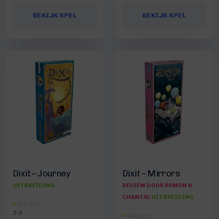
BEKIJK SPEL
BEKIJK SPEL
Dixit – Journey
Dixit – Mirrors
UITBREIDING
REVIEW DOOR REMON &
CHANTAL
UITBREIDING
SPELERS
3-6
SPELERS