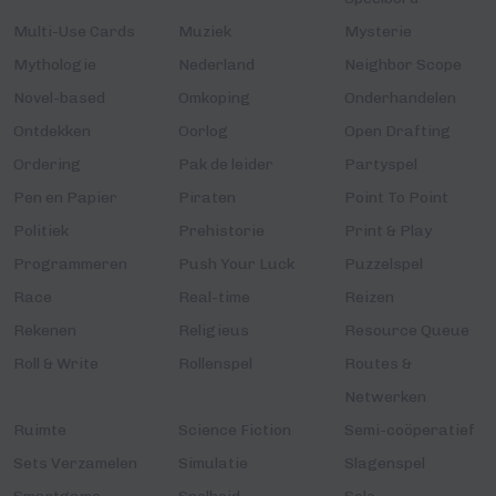
Multi-Use Cards
Muziek
Mysterie
Mythologie
Nederland
Neighbor Scope
Novel-based
Omkoping
Onderhandelen
Ontdekken
Oorlog
Open Drafting
Ordering
Pak de leider
Partyspel
Pen en Papier
Piraten
Point To Point
Politiek
Prehistorie
Print & Play
Programmeren
Push Your Luck
Puzzelspel
Race
Real-time
Reizen
Rekenen
Religieus
Resource Queue
Roll & Write
Rollenspel
Routes &
Netwerken
Ruimte
Science Fiction
Semi-coöperatief
Sets Verzamelen
Simulatie
Slagenspel