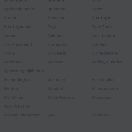
Smartgame
Snelheid
Solo
Speleinde Bonus
Spionnen
Sport
Steden
Stemmen
Strategie
Strategiespel
Tags
Take That
Teams
Tekenen
Territorium
Tile Placement
Transport
Treinen
Trivia
Uit België
Uit Nederland
Variabele
Vechten
Veiling & Bieden
Spelermogelijkheden
Verbindingen
Verhalen
Verzamelen
Vliegen
Voedsel
Volwassenen
Werkt met
Wilde Westen
Woordspel
App/Website
Worker Placement
Zee
Zombies