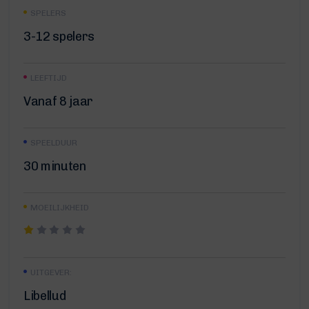
SPELERS
3-12 spelers
LEEFTIJD
Vanaf 8 jaar
SPEELDUUR
30 minuten
MOEILIJKHEID
UITGEVER:
Libellud